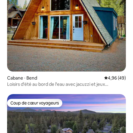
Cabane ⋅ Bend
Évaluation mo
4,96 (49)
Loisirs d'été au bord de l'eau avec jacuzzi et jeux
aquatiques
Coup de cœur voyageurs
Coup de cœur voyageurs