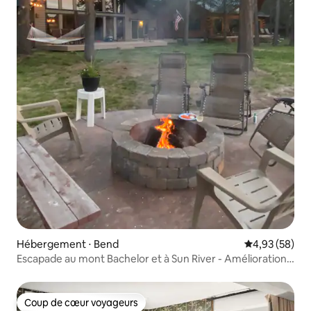
Hébergement ⋅ Bend
Évaluation mo
4,93 (58)
Escapade au mont Bachelor et à Sun River - Améliorations
2025
Coup de cœur voyageurs
Coup de cœur voyageurs