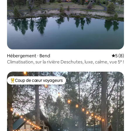
Hébergement ⋅ Bend
Évaluatio
5 (8)
Climatisation, sur la rivière Deschutes, luxe, calme, vue 5* !
Coup de cœur voyageurs
Coups de cœur voyageurs les plus appréciés