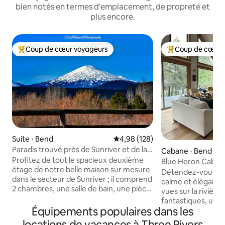
bien notés en termes d'emplacement, de propreté et
plus encore.
Coup de cœur voyageurs
Coup de cœur 
Coups de cœur voyageurs les plus appréciés
Coups de cœur vo
Suite ⋅ Bend
Évaluation moyenne sur la base 
4,98 (128)
Paradis trouvé près de Sunriver et de la
Cabane ⋅ Bend
rivière Big Deschutes
Profitez de tout le spacieux deuxième
Blue Heron Caban
étage de notre belle maison sur mesure
Détendez-vous dan
dans le secteur de Sunriver ; il comprend
calme et élégante
2 chambres, une salle de bain, une pièce
vues sur la rivièr
supplémentaire avec cuisine, un loft.
fantastiques, un 
Une immense cour arrière paysagée et
Équipements populaires dans les
et beaucoup de lu
clôturée avec jacuzzi, brasero, de
pour votre prochai
locations de vacances à Three Rivers