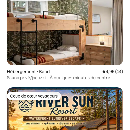
Hébergement ⋅ Bend
Évaluation mo
4,95 (44)
Sauna privé/jacuzzi – À quelques minutes du centre-
ville/Bachelor
Coup de cœur voyageurs
Coup de cœur voyageurs