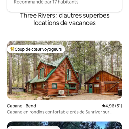
Recommandé par 17 habitants
Three Rivers : d'autres superbes
locations de vacances
Coup de cœur voyageurs
Coups de cœur voyageurs les plus appréciés
Cabane ⋅ Bend
Évaluation mo
4,96 (51)
Cabane en rondins confortable près de Sunriver sur
2 acres privés