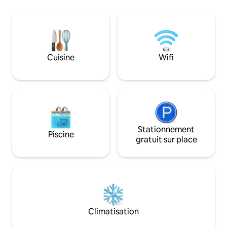
propre et paisible. Emplacement
privilégié : • Gare d'Aluva – 900 m • Arrêt
de bus KSRTC – 900 m • Station de métro
Aluva – 1,5 km • Bureau des passeports –
300 m Ce que vous allez adorer : •
Propriété neuve avec intérieurs
Cuisine
Wifi
modernes • Chambres propres,
confortables et spacieuses
Stationnement
Piscine
gratuit sur place
Climatisation