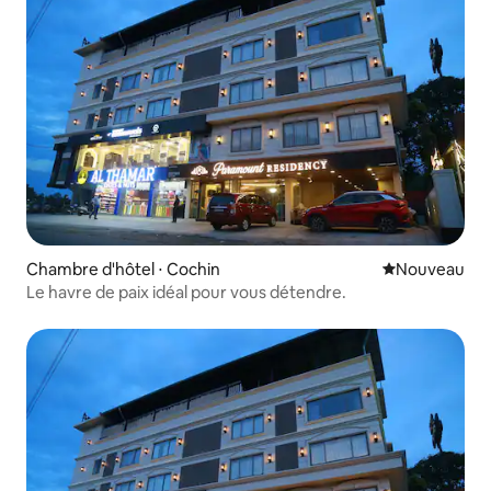
Chambre d'hôtel ⋅ Cochin
Nouvel hébe
Nouveau
Le havre de paix idéal pour vous détendre.