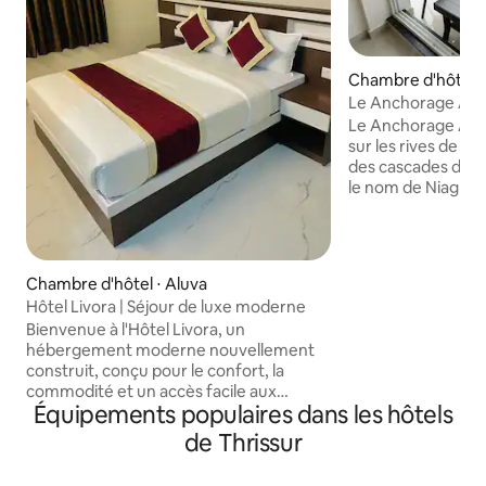
Chambre d'hôtel ⋅
Le Anchorage Athi
Le Anchorage Athir
sur les rives de la
des cascades d'Ath
le nom de Niagra en Inde. L
chaque chambre v
sensation de vous t
rivière avec une v
rivière jaillissant 
Chambre d'hôtel ⋅ Aluva
la musique nature
Hôtel Livora | Séjour de luxe moderne
montagnes verdo
Bienvenue à l'Hôtel Livora, un
expérience rafraîc
hébergement moderne nouvellement
souvenirs heureux
construit, conçu pour le confort, la
famille. Venez expérimenter le ciel
commodité et un accès facile aux
comme une expéri
Équipements populaires dans les hôtels
transports à Aluva. Parfait pour les
pays de Dieu.
voyageurs d'affaires, les familles, les
de Thrissur
touristes et les demandeurs de
passeport à la recherche d'un séjour