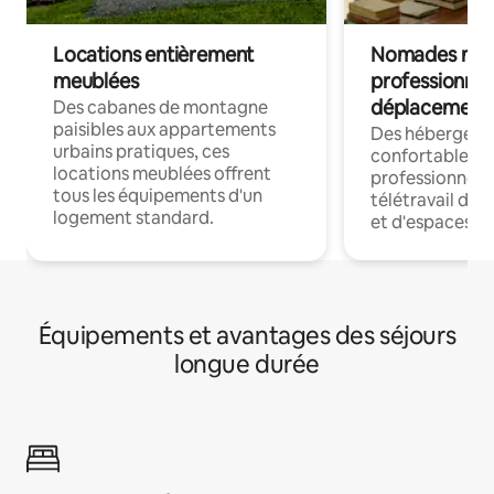
Locations entièrement
Nomades num
meublées
professionnel
déplacement
Des cabanes de montagne
paisibles aux appartements
Des hébergem
urbains pratiques, ces
confortables p
locations meublées offrent
professionnels
tous les équipements d'un
télétravail dis
logement standard.
et d'espaces de
Équipements et avantages des séjours
longue durée