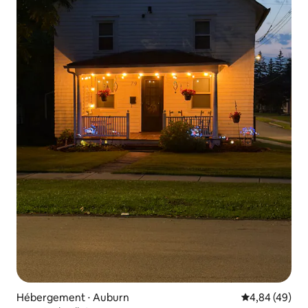
Hébergement ⋅ Auburn
Évaluation mo
4,84 (49)