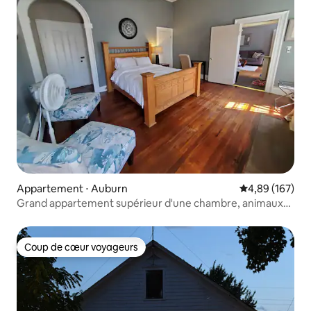
Appartement ⋅ Auburn
Évaluation moy
4,89 (167)
Grand appartement supérieur d'une chambre, animaux
acceptés
Coup de cœur voyageurs
Coup de cœur voyageurs