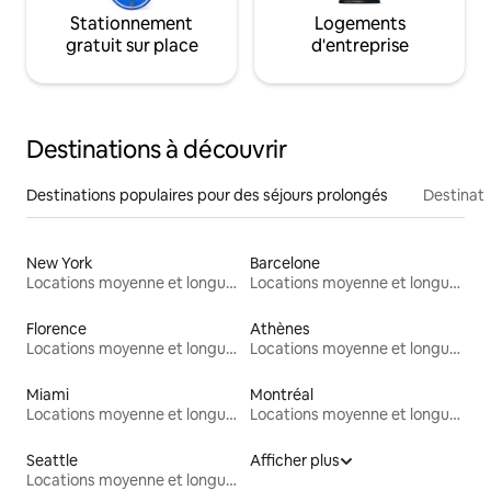
Stationnement
Logements
gratuit sur place
d'entreprise
Destinations à découvrir
Destinations populaires pour des séjours prolongés
Destinati
New York
Barcelone
Locations moyenne et longue durée
Locations moyenne et longue durée
Florence
Athènes
Locations moyenne et longue durée
Locations moyenne et longue durée
Miami
Montréal
Locations moyenne et longue durée
Locations moyenne et longue durée
Seattle
Afficher plus
Locations moyenne et longue durée