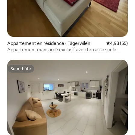
Appartement en résidence ⋅ Tägerwilen
Évaluation mo
4,93 (55)
Appartement mansardé exclusif avec terrasse sur le
toit/parking
Superhôte
Superhôte