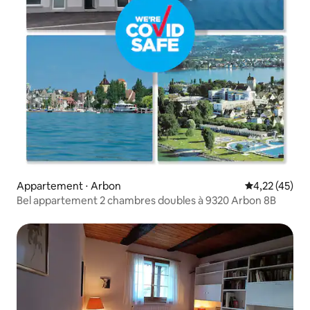
Appartement ⋅ Arbon
Évaluation mo
4,22 (45)
Bel appartement 2 chambres doubles à 9320 Arbon 8B