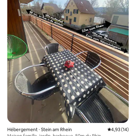
Hébergement ⋅ Stein am Rhein
Évaluation mo
4,93 (14)
Maison famille, jardin, barbecue, 50m du Rhin