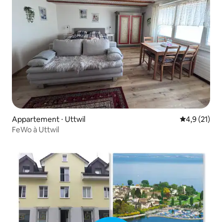
Appartement ⋅ Uttwil
Évaluation m
4,9 (21)
FeWo à Uttwil