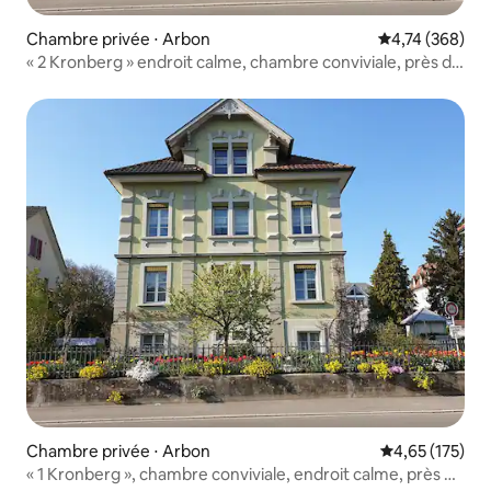
Chambre privée ⋅ Arbon
Évaluation moy
4,74 (368)
« 2 Kronberg » endroit calme, chambre conviviale, près du
lac
Chambre privée ⋅ Arbon
Évaluation moy
4,65 (175)
« 1 Kronberg », chambre conviviale, endroit calme, près du