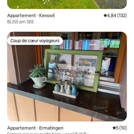
Appartement ⋅ Kesswil
Évaluation moy
4,84 (132)
BLISS am SEE
Coup de cœur voyageurs
Coup de cœur voyageurs
Appartement ⋅ Ermatingen
Évaluation
5 (10)