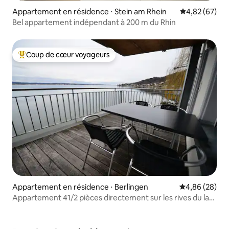
Appartement en résidence ⋅ Stein am Rhein
Évaluation mo
4,82 (67)
Bel appartement indépendant à 200 m du Rhin
Coup de cœur voyageurs
Coups de cœur voyageurs les plus appréciés
Appartement en résidence ⋅ Berlingen
Évaluation mo
4,86 (28)
Appartement 41/2 pièces directement sur les rives du lac
de Constance