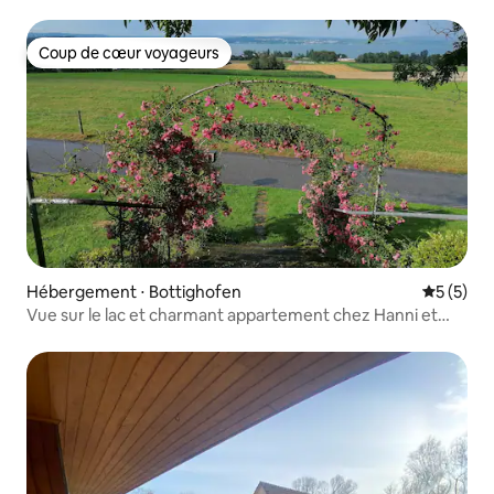
lac
Coup de cœur voyageurs
Coup de cœur voyageurs
Hébergement ⋅ Bottighofen
Évaluatio
5 (5)
Vue sur le lac et charmant appartement chez Hanni et
Ueli