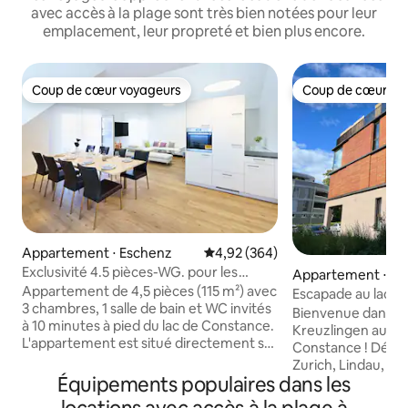
avec accès à la plage sont très bien notées pour leur
emplacement, leur propreté et bien plus encore.
Coup de cœur voyageurs
Coup de cœur vo
Coup de cœur voyageurs
Coup de cœur vo
Appartement ⋅ Eschenz
Évaluation moyenne sur la base 
4,92 (364)
Exclusivité 4.5 pièces-WG. pour les
Appartement ⋅ Kr
familles et les affaires
Appartement de 4,5 pièces (115 m²) avec
Escapade au lac d
3 chambres, 1 salle de bain et WC invités
Bienvenue dans la v
à 10 minutes à pied du lac de Constance.
Kreuzlingen au bor
L'appartement est situé directement sur
Constance ! Décou
la piste cyclable du lac de Constance et
Zurich, Lindau, l'îl
env. 15 minutes à pied de la ville
Équipements populaires dans les
Reichenau ou fais 
historique de Stein am Rhein, où vous
long du Rhin. L'appartement d'une pièce