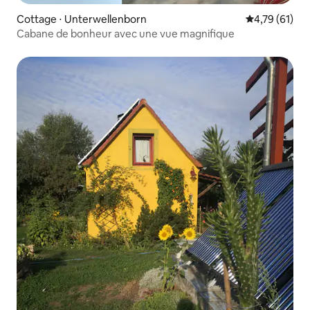
Cottage ⋅ Unterwellenborn
Évaluation mo
4,79 (61)
Cabane de bonheur avec une vue magnifique