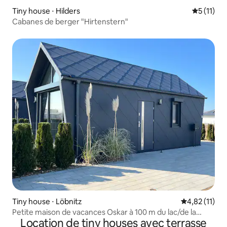
Tiny house ⋅ Hilders
Évaluatio
5 (11)
Cabanes de berger "Hirtenstern"
Tiny house ⋅ Löbnitz
Évaluation mo
4,82 (11)
Petite maison de vacances Oskar à 100 m du lac/de la
Location de tiny houses avec terrasse
plage