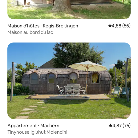
Maison d'hôtes ⋅ Regis-Breitingen
Évaluation mo
4,88 (56)
Maison au bord du lac
Appartement ⋅ Machern
Évaluation mo
4,87 (75)
Tinyhouse Igluhut Molendini