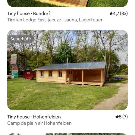
Tiny house ⋅ Bundorf
Évaluation m
4,7 (33)
Tirolian Lodge East, jacuzzi, sauna, Lagerfeuer
Superhôte
Superhôte
Tiny house ⋅ Hohenfelden
Évaluatio
5 (7)
Camp de plein air Hohenfelden