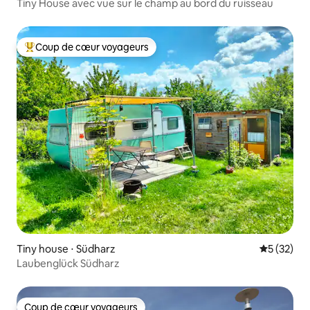
Tiny House avec vue sur le champ au bord du ruisseau
Coup de cœur voyageurs
Coups de cœur voyageurs les plus appréciés
Tiny house ⋅ Südharz
Évaluation
5 (32)
Laubenglück Südharz
Coup de cœur voyageurs