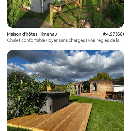
Maison d'hôtes ⋅ Ilmenau
Évaluation mo
4,97 (66)
Chalet confortable (loyer sans charges ! voir règles de la
maison)