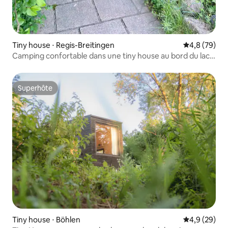
Tiny house ⋅ Regis-Breitingen
Évaluation m
4,8 (79)
Camping confortable dans une tiny house au bord du lac
Haselbach
Superhôte
Superhôte
Tiny house ⋅ Böhlen
Évaluation m
4,9 (29)