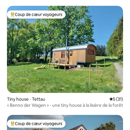
Coup de cœur voyageurs
Coups de cœur voyageurs les plus appréciés
Tiny house ⋅ Tettau
Évaluation
5 (31)
« Benno der Wagen » - une tiny house à la lisière de la forêt
Coup de cœur voyageurs
Coups de cœur voyageurs les plus appréciés