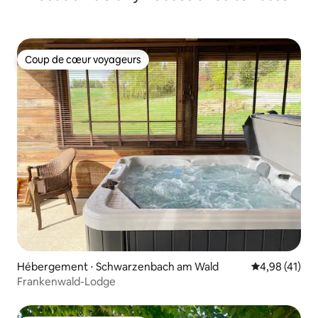
Coup de cœur voyageurs
Coup de cœur voyageurs
Hébergement ⋅ Schwarzenbach am Wald
Évaluation mo
4,98 (41)
Frankenwald-Lodge