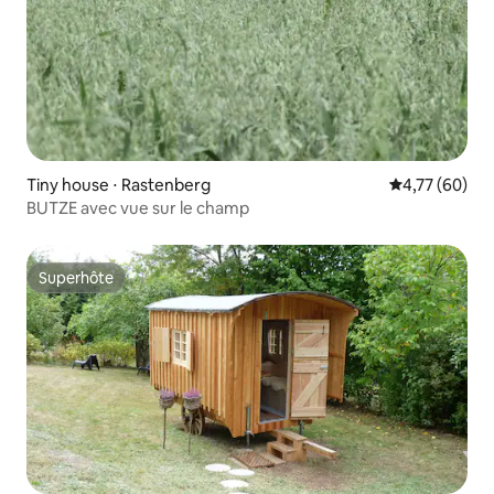
Tiny house ⋅ Rastenberg
Évaluation mo
4,77 (60)
BUTZE avec vue sur le champ
Superhôte
Superhôte