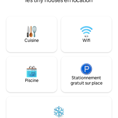
les tiny houses en location
piscine extérieure, vignobles,
cour d'artiste cla
supermarché et gare à quelques
construction 1805)
minutes à pied * Cuisine-salon
chaude, le Wilde W
confortable avec cheminée, grande
rencontre créatif a
télévision à écran plat et Wi-Fi * Grande
beaucoup d'espace
terrasse avec barbecue * Chambre à
invite à profiter, t
coucher avec lit double, canapé pliant
Que ce soit pour 
dans le salon * Nouvelle salle de bain
faire des randonné
Cuisine
Wifi
avec douche à effet pluie & WC * Terrain
naturel régional vo
séparé, hygiène stricte, annulation
possibles ici.
flexible
Stationnement
Piscine
gratuit sur place