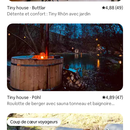
Tiny house ⋅ Buttlar
Évaluation mo
4,88 (49)
Détente et confort : Tiny Rhön avec jardin
Tiny house ⋅ Pöhl
Évaluation mo
4,89 (47)
Roulotte de berger avec sauna tonneau et baignoire
Escapade
Coup de cœur voyageurs
Coup de cœur voyageurs