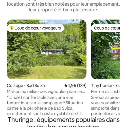
location sont très bien notées pour leur emplacement,
leur propreté et bien plus encore.
Coup de cœur voyageurs
Coup de cœur vo
Coups de cœur voyageurs les plus appréciés
Coup de cœur vo
Cottage ⋅ Bad Sulza
Évaluation moyenne sur la base 
4,96 (139)
Tiny house ⋅ Esc
Maison au milieu des vignobles pour se
Ferme d'artistes a
détendre
chantier et Wildes
* Chalet confortable avec une vue
Si vous aspirez à 
fantastique sur la campagne * Situation
vous souhaitez pro
calme à la périphérie de Bad Sulza,
simplicité dans u
directement sur la piste cyclable de l'Ilm
particulière, vous 
Thuringe : équipements populaires dans
* Parc et établissements thermaux,
roulotte de forai
thermes de Toscane, Gradierwerk,
avec poêle à bois 