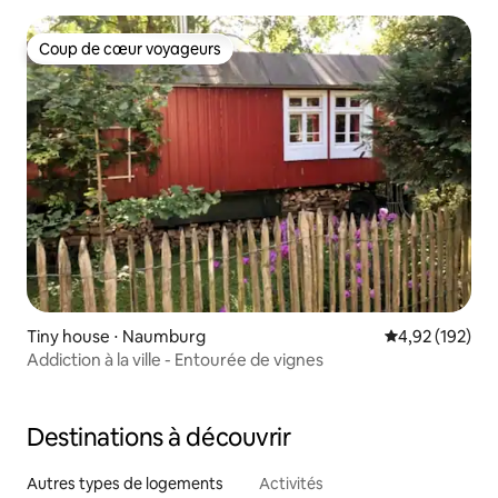
Coup de cœur voyageurs
Coup de cœur voyageurs
Tiny house ⋅ Naumburg
Évaluation moy
4,92 (192)
Addiction à la ville - Entourée de vignes
Destinations à découvrir
Autres types de logements
Activités