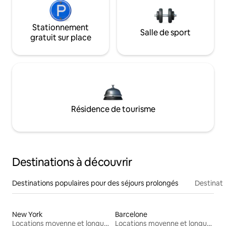
Stationnement
Salle de sport
gratuit sur place
Résidence de tourisme
Destinations à découvrir
Destinations populaires pour des séjours prolongés
Destinati
New York
Barcelone
Locations moyenne et longue durée
Locations moyenne et longue durée