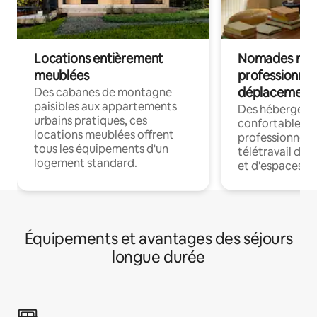
Locations entièrement
Nomades num
meublées
professionnel
déplacement
Des cabanes de montagne
paisibles aux appartements
Des hébergem
urbains pratiques, ces
confortables p
locations meublées offrent
professionnels
tous les équipements d'un
télétravail dis
logement standard.
et d'espaces de
Équipements et avantages des séjours
longue durée