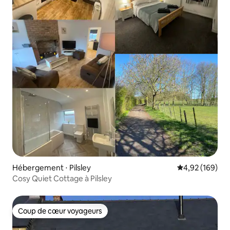
Hébergement ⋅ Pilsley
Évaluation moy
4,92 (169)
Cosy Quiet Cottage à Pilsley
Coup de cœur voyageurs
Coup de cœur voyageurs