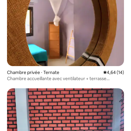
Chambre privée ⋅ Ternate
Évaluation mo
4,64 (14)
Chambre accueillante avec ventilateur + terrasse
partagée avec vue sur la montagne