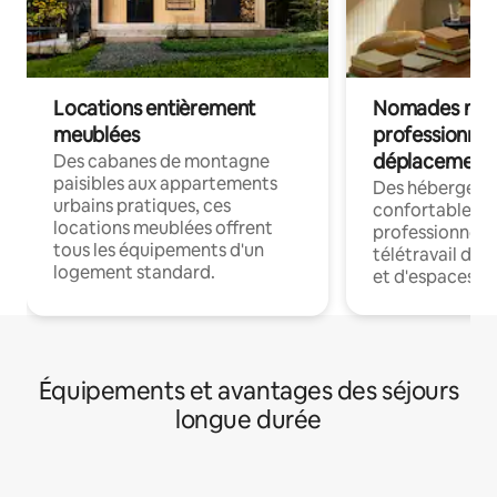
Locations entièrement
Nomades num
meublées
professionnel
déplacement
Des cabanes de montagne
paisibles aux appartements
Des hébergem
urbains pratiques, ces
confortables p
locations meublées offrent
professionnels
tous les équipements d'un
télétravail dis
logement standard.
et d'espaces de
Équipements et avantages des séjours
longue durée