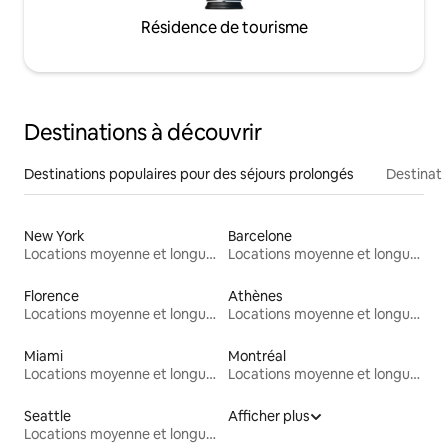
Résidence de tourisme
Destinations à découvrir
Destinations populaires pour des séjours prolongés
Destinati
New York
Barcelone
Locations moyenne et longue durée
Locations moyenne et longue durée
Florence
Athènes
Locations moyenne et longue durée
Locations moyenne et longue durée
Miami
Montréal
Locations moyenne et longue durée
Locations moyenne et longue durée
Seattle
Afficher plus
Locations moyenne et longue durée