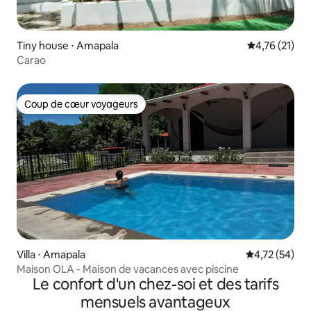
Tiny house ⋅ Amapala
Évaluation mo
4,76 (21)
Carao
Coup de cœur voyageurs
Coup de cœur voyageurs
Villa ⋅ Amapala
Évaluation mo
4,72 (54)
Maison OLA - Maison de vacances avec piscine
Le confort d'un chez-soi et des tarifs
mensuels avantageux