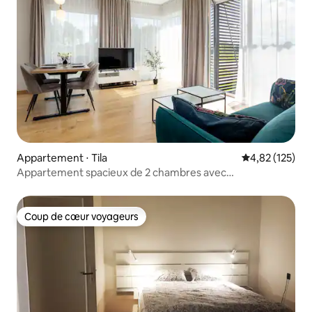
Appartement ⋅ Tila
Évaluation moy
4,82 (125)
Appartement spacieux de 2 chambres avec
stationnement gratuit
Coup de cœur voyageurs
Coup de cœur voyageurs