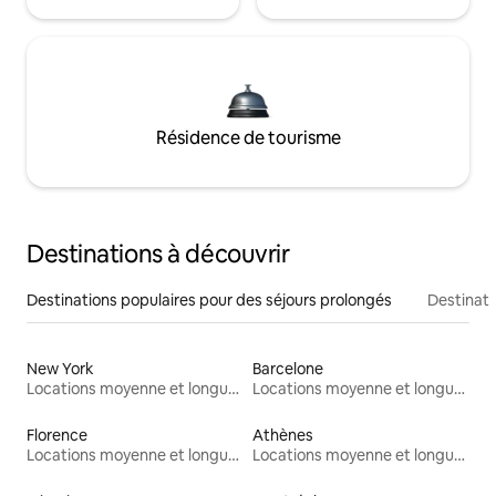
Résidence de tourisme
Destinations à découvrir
Destinations populaires pour des séjours prolongés
Destinati
New York
Barcelone
Locations moyenne et longue durée
Locations moyenne et longue durée
Florence
Athènes
Locations moyenne et longue durée
Locations moyenne et longue durée