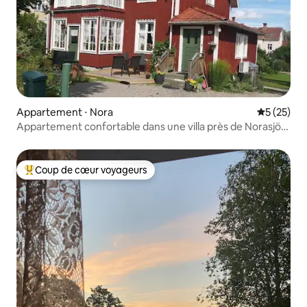
Appartement ⋅ Nora
Évaluation
5 (25)
Appartement confortable dans une villa près de Norasjön
et du centre de Nora
Coup de cœur voyageurs
Coups de cœur voyageurs les plus appréciés