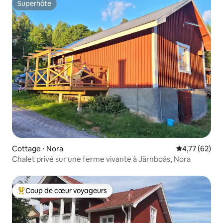
Superhôte
Superhôte
Cottage ⋅ Nora
Évaluation mo
4,77 (62)
Chalet privé sur une ferme vivante à Järnboås, Nora
Coup de cœur voyageurs
Coups de cœur voyageurs les plus appréciés