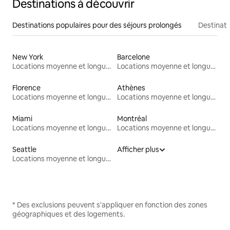
Destinations à découvrir
Destinations populaires pour des séjours prolongés
Destinati
New York
Barcelone
Locations moyenne et longue durée
Locations moyenne et longue durée
Florence
Athènes
Locations moyenne et longue durée
Locations moyenne et longue durée
Miami
Montréal
Locations moyenne et longue durée
Locations moyenne et longue durée
Seattle
Afficher plus
Locations moyenne et longue durée
* Des exclusions peuvent s'appliquer en fonction des zones
géographiques et des logements.