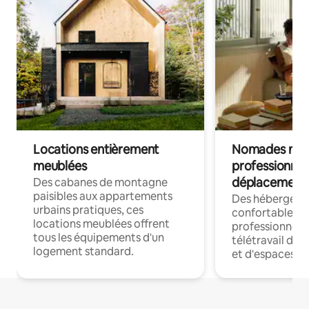
Locations entièrement
Nomades num
meublées
professionnel
déplacement
Des cabanes de montagne
paisibles aux appartements
Des hébergem
urbains pratiques, ces
confortables p
locations meublées offrent
professionnels
tous les équipements d'un
télétravail dis
logement standard.
et d'espaces de