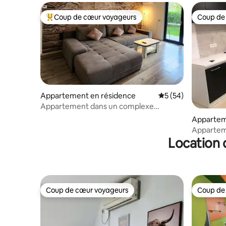
Coup de cœur voyageurs
Coup de
Coups de cœur voyageurs les plus appréciés
Coup de
Appartement en résidence
Évaluation moyenne 
5 (54)
Appartement dans un complexe
résidentiel avec parking.
Apparte
Appartem
Location 
Coup de cœur voyageurs
Coup de
Coup de cœur voyageurs
Coup de