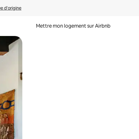
ue d'origine
Mettre mon logement sur Airbnb
sant glisser.