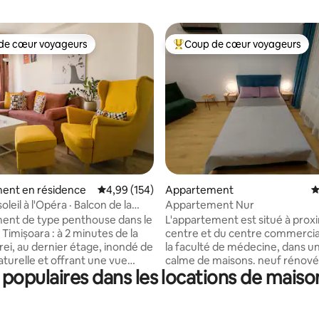
de cœur voyageurs
Coup de cœur voyageurs
 cœur voyageurs les plus appréciés
Coups de cœur voyageurs les p
 la base de 167 commentaires : 4,92 sur 5
ent en résidence
Évaluation moyenne sur la base de 154 commen
4,99 (154)
Appartement
É
oleil à l'Opéra · Balcon de la
Appartement Nur
lle · Lumineux et calme
ent de type penthouse dans le
L'appartement est situé à prox
Timișoara : à 2 minutes de la
centre et du centre commercial 
rei, au dernier étage, inondé de
la faculté de médecine, dans un
aturelle et offrant une vue
calme de maisons. neuf rénové
populaires dans les locations de mais
ur la cathédrale orthodoxe
chaussée , - Parking gratuit dans
 design coloré et
lit double. -clima - Machine à lav
n fauteuil jaune, un canapé
Machine à repasser à repasser 
murs pop art et un jardin de
réfrigérateur - télévision conn