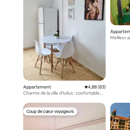
Apparte
Meilleur 
chambres 
Appartement
Évaluation moyenne sur
4,88 (83)
Charme de la ville d'Iulius : confortable
2 chambres
Coup de cœur voyageurs
Coup de cœur voyageurs