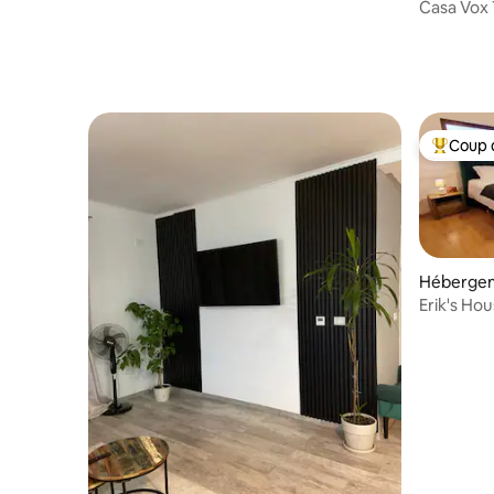
Casa Vox 
Coup 
Coups de
Héberge
Erik's Ho