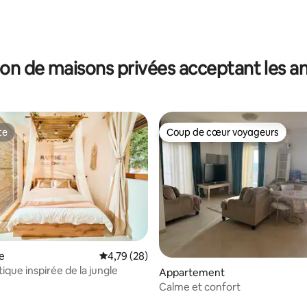
on de maisons privées acceptant les 
te
Coup de cœur voyageurs
te
Coup de cœur voyageurs
e
Évaluation moyenne sur la base de 28 comme
4,79 (28)
ique inspirée de la jungle
e sur la base de 3 commentaires : 5 sur 5
Appartement
Calme et confort