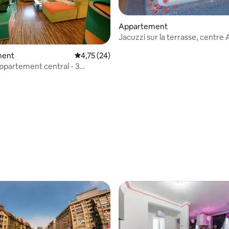
Appartement
Jacuzzi sur la terrasse, centre
ment
Évaluation moyenne sur la base de 24 comme
4,75 (24)
appartement central - 3
confortables et jacuzzi
 la base de 83 commentaires : 4,88 sur 5