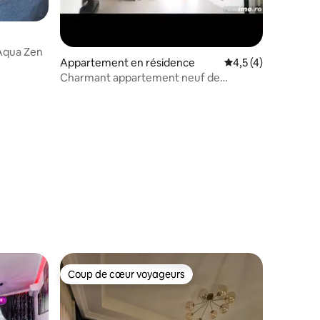
 Aqua Zen
Appartement en résidence
Évaluation moyenne 
4,5 (4)
Charmant appartement neuf de
ntaires : 4,75 sur 5
2 chambres, cuisine américaine et salon
Coup de cœur voyageurs
Coup de cœur voyageurs