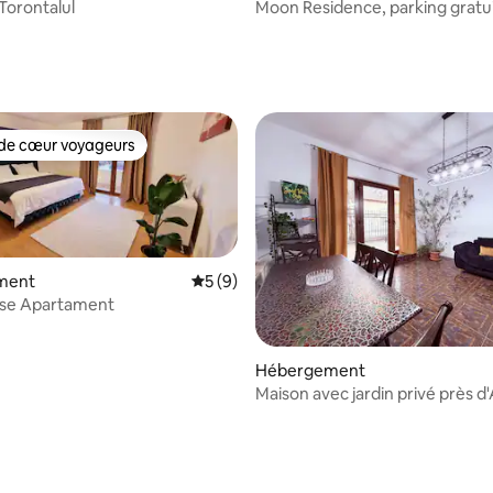
Torontalul
Moon Residence, parking gratui
1 chambre + 1 salon
de cœur voyageurs
 cœur voyageurs les plus appréciés
ment
Évaluation moyenne sur la base de 9 co
5 (9)
use Apartament
Hébergement
Maison avec jardin privé près 
et de la ville de Iulius