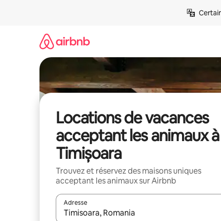
Aller
Certai
directement
au
contenu
Locations de vacances
acceptant les animaux à
Timișoara
Trouvez et réservez des maisons uniques
acceptant les animaux sur Airbnb
Adresse
Lorsque les résultats s'affichent, utilisez les flèc