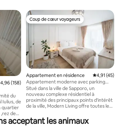
Apparte
Coup de cœur voyageurs
Coup de
lus appréciés
Coup de cœur voyageurs
Coup de
Studio m
avec écla
Bienvenu
son genre
Notre ap
non seul
la pièce,
d'espace illimité. En
haut, lai
lumières
Appartement en résidence
Évaluation moyenne su
4,91 (45)
au plafon
Appartement moderne avec parking
taires : 4,99 sur 5
valuation moyenne sur la base de 158 commentaires : 4,96 sur 5
4,96 (158)
qui défin
privé gratuit
Situé dans la ville de Sapporo, un
n'importe
nouveau complexe résidentiel à
plafond 
imité du
proximité des principaux points d'intérêt
sophistic
Iulius, de
de la ville, Modern Living offre toutes les
expérience. Promesse d'une
 quartier
commodités nécessaires pour un séjour
urbaine i
 ,rez de
agréable et confortable. Il est à 10
ons acceptant les animaux
 la rue -
minutes en taxi du centre-ville et à 7
er -
minutes en taxi du centre commercial
-
Iulius Town Mall. Le complexe est proche
ectée,