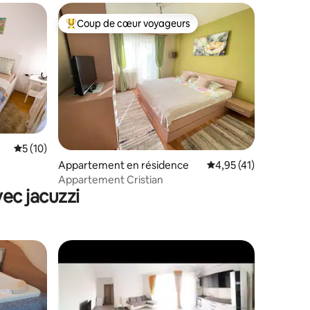
Coup de cœur voyageurs
Coups de cœur voyageurs les plus appréciés
Évaluation moyenne sur la base de 10 commentaires : 5 sur 5
5 (10)
ntaires : 4,85 sur 5
Appartement en résidence
Évaluation moyenne su
4,95 (41)
Appartement Cristian
ec jacuzzi