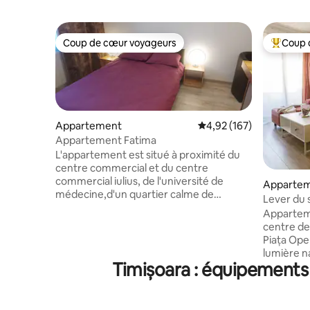
Coup de cœur voyageurs
Coup 
Coup de cœur voyageurs
Coups de
Appartement
Évaluation moyenne sur
4,92 (167)
Appartement Fatima
L'appartement est situé à proximité du
centre commercial et du centre
commercial iulius, de l'université de
Appartem
médecine,d'un quartier calme de
Lever du s
maisons . neuf rénové ,rez de chaussée ,
vieille vi
Appartem
- Parking gratuit dans la rue - lit double. -
centre de 
clima - Machine à laver - Sèche-linge
Piața Ope
sèche-linge - Machine à repasser à
lumière n
repasser - réfrigérateur - télévision
Timișoara : équipements 
directe s
connectée, télévision par câble,Netflix -
depuis la cuisine. Un
Internet -chicineta ,équipé ( vaisselle
soigné : u
,cafetière , cuisinière à induction). -
rose, des 