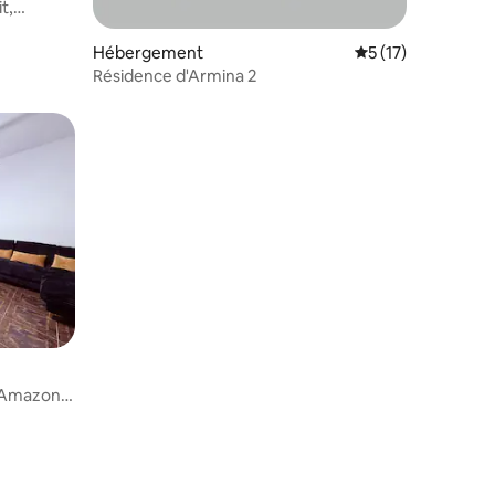
t,
Hébergement
Évaluation moyenne
5 (17)
Résidence d'Armina 2
mmentaires : 5 sur 5
d'Amazonia