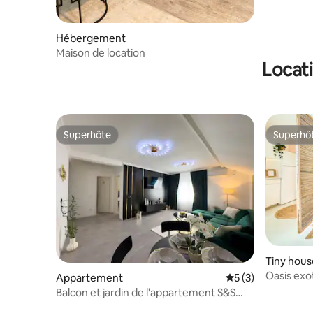
Hébergement
Maison de location
Locati
Superhôte
Superhô
Superhôte
Superhô
Tiny hous
Oasis exot
Appartement
Évaluation moyenn
5 (3)
Balcon et jardin de l'appartement S&S
Dumbravita