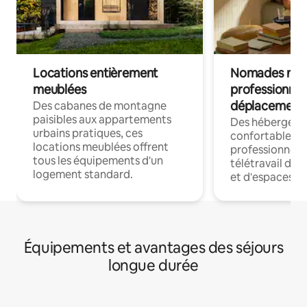
Locations entièrement
Nomades num
meublées
professionnel
déplacement
Des cabanes de montagne
paisibles aux appartements
Des hébergem
urbains pratiques, ces
confortables p
locations meublées offrent
professionnels
tous les équipements d'un
télétravail dis
logement standard.
et d'espaces de
Équipements et avantages des séjours
longue durée