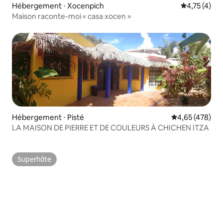
Hébergement ⋅ Xocenpich
Évaluation m
4,75 (4)
Maison raconte-moi « casa xocen »
Hébergement ⋅ Pisté
Évaluation moy
4,65 (478)
LA MAISON DE PIERRE ET DE COULEURS À CHICHEN ITZA
Superhôte
Superhôte