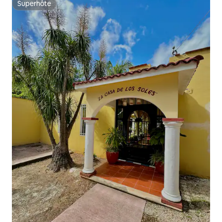
Superhôte
Superhôte