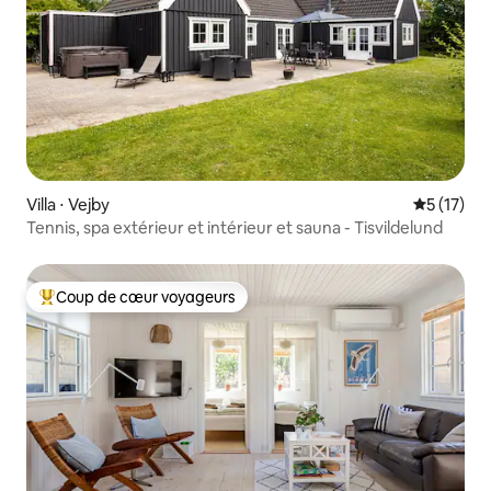
Villa ⋅ Vejby
Évaluation
5 (17)
Tennis, spa extérieur et intérieur et sauna - Tisvildelund
Coup de cœur voyageurs
Coups de cœur voyageurs les plus appréciés