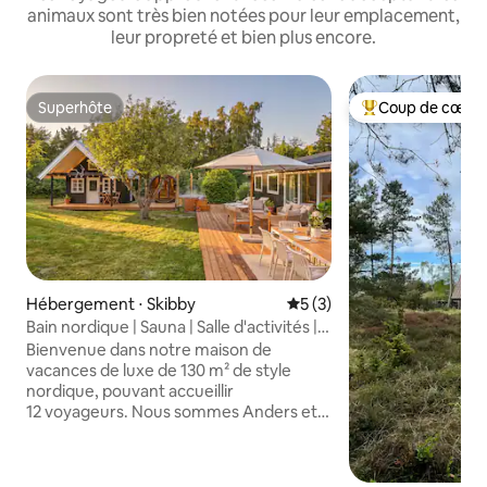
animaux sont très bien notées pour leur emplacement,
leur propreté et bien plus encore.
Superhôte
Coup de cœur 
Superhôte
Coups de cœur vo
Hébergement ⋅ Skibby
Évaluation moyenne sur la 
5 (3)
Bain nordique | Sauna | Salle d'activités |
Cinéma
Bienvenue dans notre maison de
vacances de luxe de 130 m² de style
nordique, pouvant accueillir
12 voyageurs. Nous sommes Anders et
Stine. À l'extérieur, la maison offre une
grande terrasse avec un bain sauvage
privé, un sauna et une douche