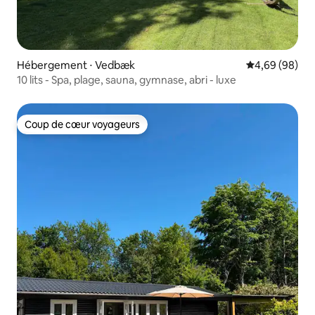
Hébergement ⋅ Vedbæk
Évaluation mo
4,69 (98)
10 lits - Spa, plage, sauna, gymnase, abri - luxe
Coup de cœur voyageurs
Coup de cœur voyageurs