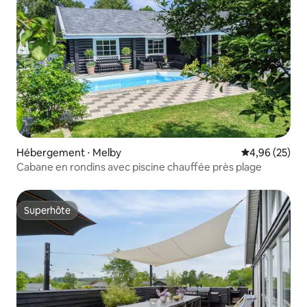
Hébergement ⋅ Melby
Évaluation mo
4,96 (25)
Cabane en rondins avec piscine chauffée près plage
Superhôte
Superhôte