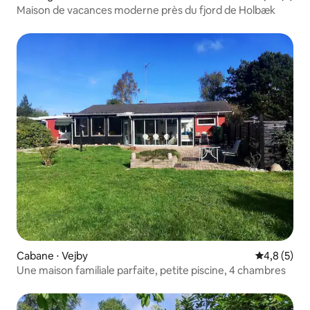
Maison de vacances moderne près du fjord de Holbæk
Cabane ⋅ Vejby
Évaluation 
4,8 (5)
Une maison familiale parfaite, petite piscine, 4 chambres