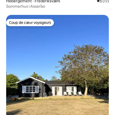
Hébergement ⋅ Frederiksværk
Évaluation
5 (17)
Sommerhus i Asserbo
Coup de cœur voyageurs
Coup de cœur voyageurs