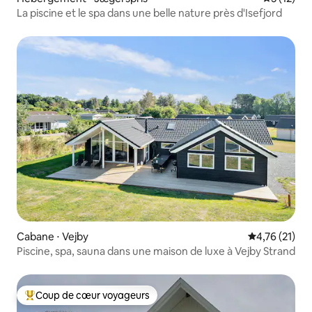
La piscine et le spa dans une belle nature près d'Isefjord
Cabane ⋅ Vejby
Évaluation mo
4,76 (21)
Piscine, spa, sauna dans une maison de luxe à Vejby Strand
Coup de cœur voyageurs
Coups de cœur voyageurs les plus appréciés