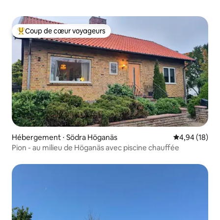
Coup de cœur voyageurs
Coups de cœur voyageurs les plus appréciés
Hébergement ⋅ Södra Höganäs
Évaluation mo
4,94 (18)
Pion - au milieu de Höganäs avec piscine chauffée