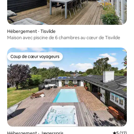
Hébergement ⋅ Tisvilde
Maison avec piscine de 6 chambres au cœur de Tisvilde
Coup de cœur voyageurs
Coup de cœur voyageurs
Hébergement ⋅ Jægerspris
Évaluation
5 (12)