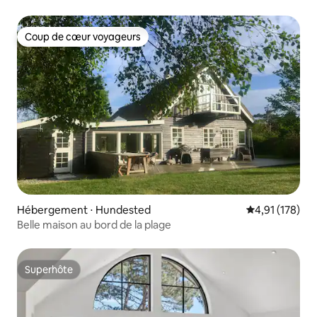
Coup de cœur voyageurs
Coup de cœur voyageurs
Hébergement ⋅ Hundested
Évaluation moy
4,91 (178)
Belle maison au bord de la plage
Superhôte
Superhôte