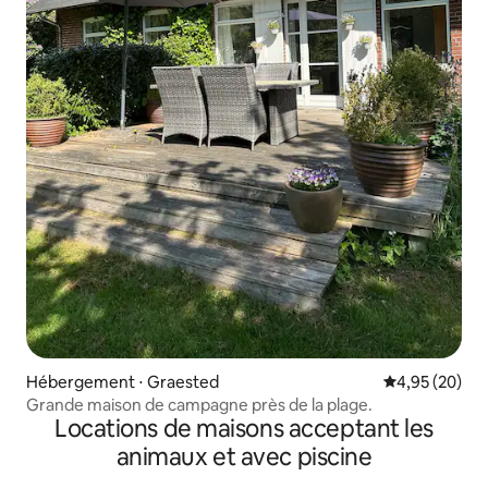
Hébergement ⋅ Graested
Évaluation mo
4,95 (20)
Grande maison de campagne près de la plage.
Locations de maisons acceptant les
animaux et avec piscine