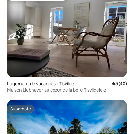
Logement de vacances ⋅ Tisvilde
Évaluation
5 (40)
Maison Liebhaver au cœur de la belle Tisvildeleje
Superhôte
Superhôte