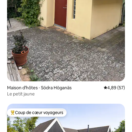
Maison d'hôtes ⋅ Södra Höganäs
Évaluation mo
4,89 (57)
Le petit jaune
Coup de cœur voyageurs
Coups de cœur voyageurs les plus appréciés