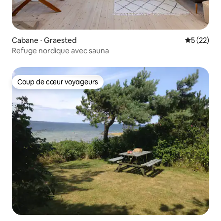
Cabane ⋅ Graested
Évaluation
5 (22)
Refuge nordique avec sauna
Coup de cœur voyageurs
Coup de cœur voyageurs