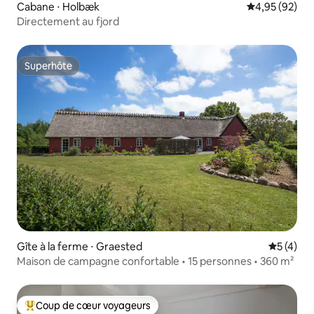
Cabane ⋅ Holbæk
Évaluation mo
4,95 (92)
Directement au fjord
Superhôte
Superhôte
Gîte à la ferme ⋅ Graested
Évaluatio
5 (4)
Maison de campagne confortable • 15 personnes • 360 m²
Coup de cœur voyageurs
Coups de cœur voyageurs les plus appréciés