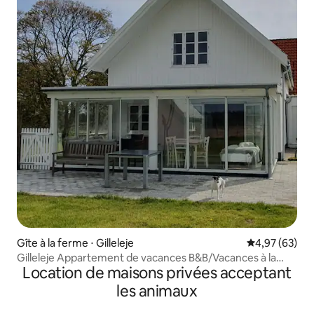
Gîte à la ferme ⋅ Gilleleje
Évaluation mo
4,97 (63)
Gilleleje Appartement de vacances B&B/Vacances à la
Location de maisons privées acceptant
ferme
les animaux