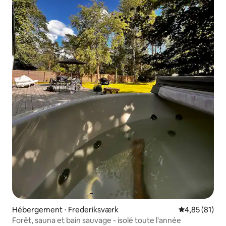
Hébergement ⋅ Frederiksværk
Évaluation mo
4,85 (81)
Forêt, sauna et bain sauvage - isolé toute l'année