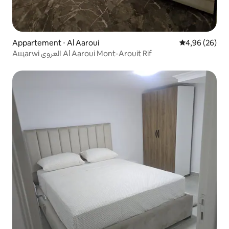
Appartement ⋅ Al Aaroui
Évaluation mo
4,96 (26)
Aщarwi العروي Al Aaroui Mont-Arouit Rif