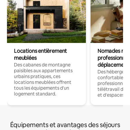
Locations entièrement
Nomades num
meublées
professionnel
déplacement
Des cabanes de montagne
paisibles aux appartements
Des hébergem
urbains pratiques, ces
confortables p
locations meublées offrent
professionnels
tous les équipements d'un
télétravail dis
logement standard.
et d'espaces de
Équipements et avantages des séjours