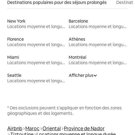
Destinations populaires pour des séjours prolongés
Destinati
New York
Barcelone
Locations moyenne et longue durée
Locations moyenne et longue durée
Florence
Athènes
Locations moyenne et longue durée
Locations moyenne et longue durée
Miami
Montréal
Locations moyenne et longue durée
Locations moyenne et longue durée
Seattle
Afficher plus
Locations moyenne et longue durée
* Des exclusions peuvent s'appliquer en fonction des zones
géographiques et des logements.
Airbnb
Maroc
Oriental
Province de Nador
Tiztoutine
Locations moyenne et longue durée