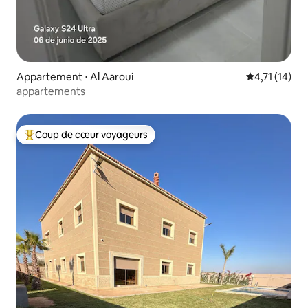
Appartement ⋅ Al Aaroui
Évaluation m
4,71 (14)
appartements
Coup de cœur voyageurs
Coups de cœur voyageurs les plus appréciés