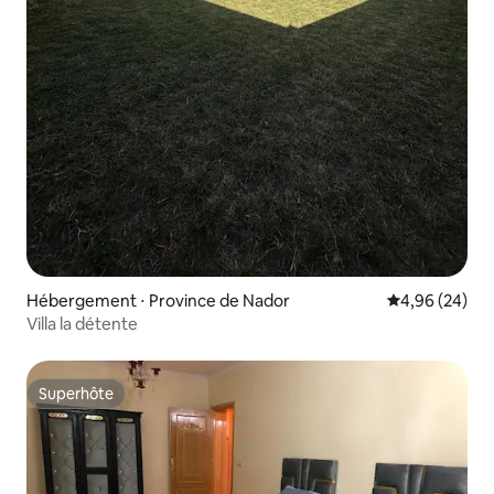
Hébergement ⋅ Province de Nador
Évaluation mo
4,96 (24)
Villa la détente
Superhôte
Superhôte