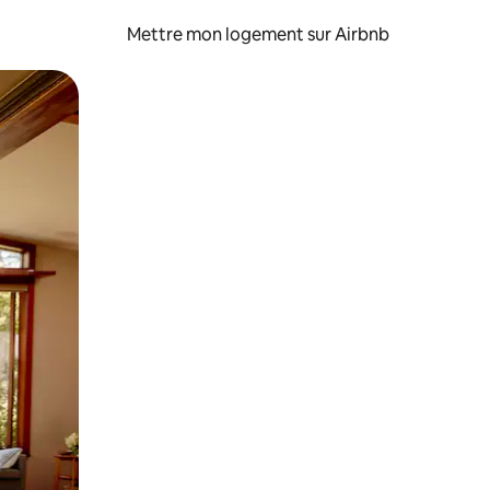
Mettre mon logement sur Airbnb
sant glisser.