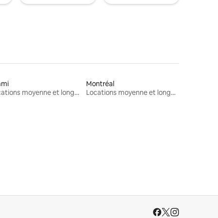
ami
Montréal
Locations moyenne et longue durée
Locations moyenne et longue durée