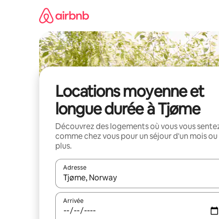
Aller
directement
au
contenu
Locations moyenne et
longue durée à Tjøme
Découvrez des logements où vous vous sente
comme chez vous pour un séjour d'un mois ou
plus.
Adresse
Lorsque les résultats s'affichent, utilisez les flèc
Arrivée