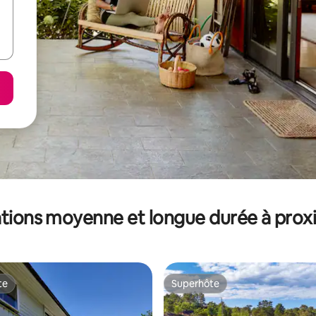
tions moyenne et longue durée à prox
te
Superhôte
te
Superhôte