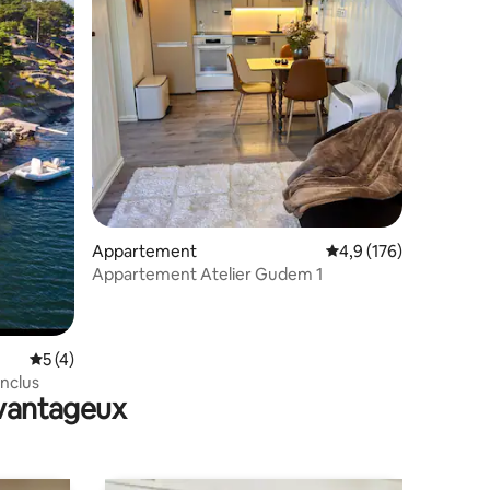
ntaires : 4,57 sur 5
Appartement
Évaluation moyenne su
4,9 (176)
Appartement Atelier Gudem 1
Évaluation moyenne sur la base de 4 commentaires : 5 sur 5
5 (4)
inclus
avantageux