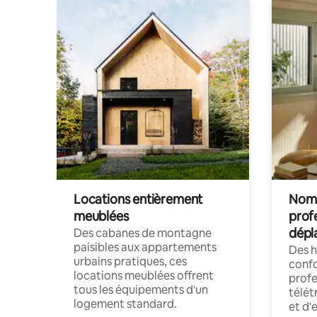
Locations entièrement
Noma
meublées
prof
dépl
Des cabanes de montagne
paisibles aux appartements
Des 
urbains pratiques, ces
confo
locations meublées offrent
profe
tous les équipements d'un
télét
logement standard.
et d'