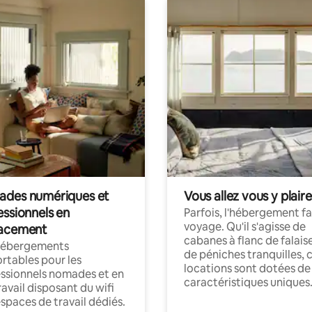
des numériques et
Vous allez vous y plaire
essionnels en
Parfois, l'hébergement fai
voyage. Qu'il s'agisse de
acement
cabanes à flanc de falais
hébergements
de péniches tranquilles, 
rtables pour les
locations sont dotées de
ssionnels nomades et en
caractéristiques uniques
ravail disposant du wifi
espaces de travail dédiés.