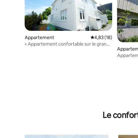
Appartement
Évaluation moyenne su
4,83 (18)
« Appartement confortable sur le grand
Appartem
Tjøme, à proximité de la mer »
Apparteme
salle de b
Le confor