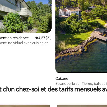
r la base de 18 commentaires : 4,83 sur 5
ent en résidence
Évaluation moyenne sur la base de 21 comme
4,57 (21)
nt individuel avec cuisine et
ain.
Cabane
Strandperle sur Tjøme, bateau 
t d'un chez-soi et des tarifs mensuels 