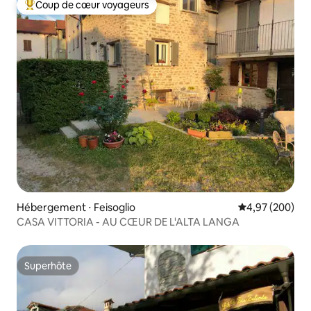
Coup de cœur voyageurs
Coups de cœur voyageurs les plus appréciés
Hébergement ⋅ Feisoglio
Évaluation moy
4,97 (200)
CASA VITTORIA - AU CŒUR DE L'ALTA LANGA
Superhôte
Superhôte