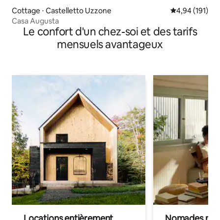
Cottage ⋅ Castelletto Uzzone
Évaluation moy
4,94 (191)
Casa Augusta
Le confort d'un chez-soi et des tarifs
mensuels avantageux
Locations entièrement
Nomades num