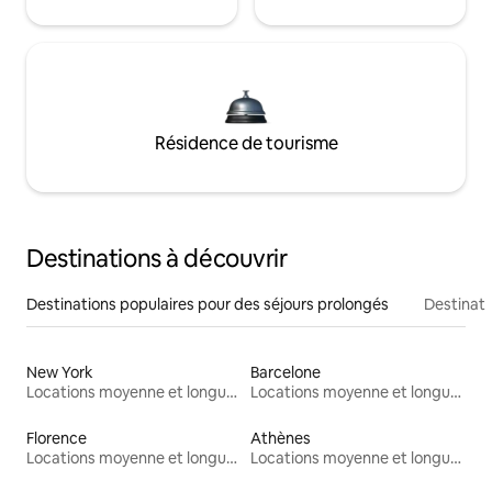
Résidence de tourisme
Destinations à découvrir
Destinations populaires pour des séjours prolongés
Destinati
New York
Barcelone
Locations moyenne et longue durée
Locations moyenne et longue durée
Florence
Athènes
Locations moyenne et longue durée
Locations moyenne et longue durée