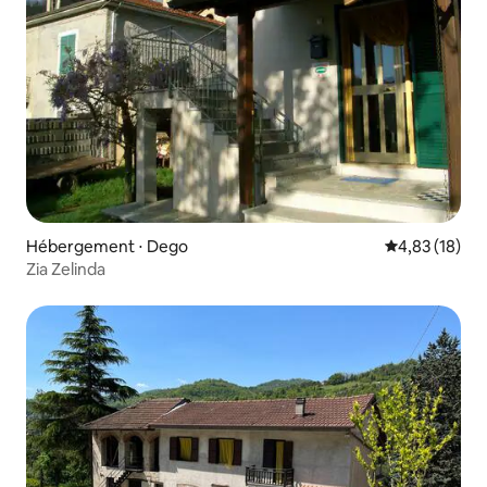
Hébergement ⋅ Dego
Évaluation mo
4,83 (18)
Zia Zelinda