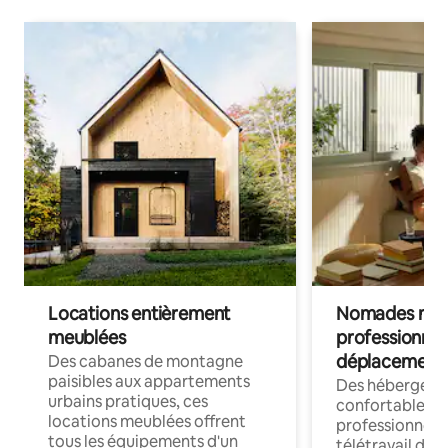
Locations entièrement
Nomades num
meublées
professionnel
déplacement
Des cabanes de montagne
paisibles aux appartements
Des hébergem
urbains pratiques, ces
confortables p
locations meublées offrent
professionnels
tous les équipements d'un
télétravail dis