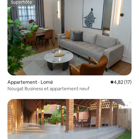
Superhôte
Superhôte
Appartement ⋅ Lomé
Évaluation mo
4,82 (17)
Nougat Business et appartement neuf