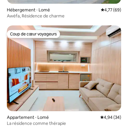
Hébergement ⋅ Lomé
Évaluation mo
4,77 (69)
Awéfa, Résidence de charme
Coup de cœur voyageurs
Coup de cœur voyageurs
Appartement ⋅ Lomé
Évaluation mo
4,94 (34)
La résidence comme thérapie