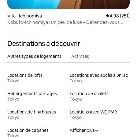
Villa ⋅ Ichinomiya
Évaluation moy
4,98 (251)
Kobuto-Ichinomiya : un peu de luxe – Détendez-vous
dans un hamac après un sauna finlandais et une baignade
dans la piscine [6 personnes maximum] Barbecue au
charbon de bois recommandé !
Destinations à découvrir
Autres types de logements
Activités
Locations de lofts
Locations avec accès à un lac
Tokyo
Tokyo
Hébergements partagés
Location de chalets
Tokyo
Tokyo
Locations de tiny houses
Locations avec WC PMR
Tokyo
Tokyo
Location de cabanes
Afficher plus
Tokyo