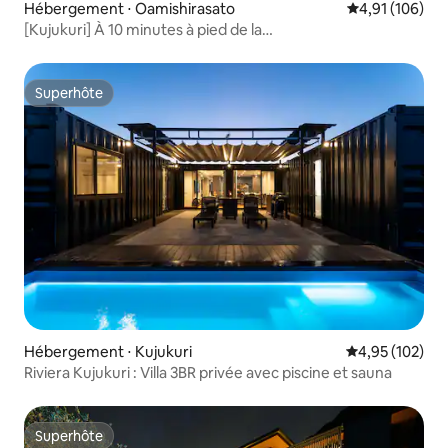
Hébergement ⋅ Oamishirasato
Évaluation moy
4,91 (106)
[Kujukuri] À 10 minutes à pied de la
mer/Sauna/Piscine/Chien de compagnie et chien de
séjour avec un grand chien/BBQ/Location de
bâtiments/Réduction pour les séjours consécutifs
Superhôte
Superhôte
Hébergement ⋅ Kujukuri
Évaluation moy
4,95 (102)
Riviera Kujukuri : Villa 3BR privée avec piscine et sauna
Superhôte
Superhôte