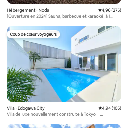
Hébergement ⋅ Noda
Évaluation moy
4,96 (275)
[Ouverture en 2024] Sauna, barbecue et karaoké, à 1
heure de Tokyo ! Jardin de 600 tsubo ! Superficie totale de
196,47 ㎡
Coup de cœur voyageurs
Coup de cœur voyageurs
Villa ⋅ Edogawa City
Évaluation moy
4,94 (105)
Villa de luxe nouvellement construite à Tokyo｜
Entièrement privée｜Piscine privée et barbecue｜Près de
Disney｜À 15 secondes d'une supérette