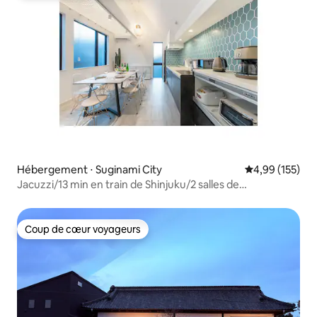
Hébergement ⋅ Suginami City
Évaluation moy
4,99 (155)
Jacuzzi/13 min en train de Shinjuku/2 salles de
bains/2 toilettes/parking gratuit/6 min à pied de la gare la
plus proche/145 m²
Coup de cœur voyageurs
Coup de cœur voyageurs