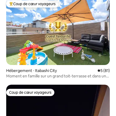
Coup de cœur voyageurs
Coups de cœur voyageurs les plus appréciés
Hébergement ⋅ Itabashi City
Évaluation
5 (81)
Moment en famille sur un grand toit-terrasse et dans un
séjour spacieux | Quartier d'Ikebukuro | 3 chambres | 7 lits |
Toit-terrasse
Coup de cœur voyageurs
Coup de cœur voyageurs