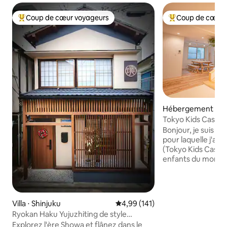
Coup de cœur voyageurs
Coup de cœur 
Coups de cœur voyageurs les plus appréciés
Coups de cœur vo
Hébergement ⋅ Na
Tokyo Kids Castle 
Shinjuku | 1 minute
Bonjour, je suis le propri
pour laquelle j'ai 
(Tokyo Kids Castle) est 1. Of
enfants du monde e
familles un envir
de jeu plus confor
laisser abattre par
transmettre l'espri
Villa ⋅ Shinjuku
Évaluation moyenne sur la base 
4,99 (141)
et l'enthousiasme 
Ryokan Haku Yujuzhiting de style
du monde entier da
japonais / Climatisation dans tout le
Explorez l'ère Showa et flânez dans le
rues commerçantes