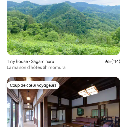
Tiny house ⋅ Sagamihara
Évaluation 
5 (114)
La maison d'hôtes Shimomura
Coup de cœur voyageurs
Coup de cœur voyageurs