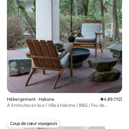
Hébergement ⋅ Hakone
Évaluation moy
4,89 (112)
À 3 minutes en bus / Villa à Hakone / BBQ / Feu de
camp / Source d'eau chaude naturelle / Sauna / Bain
d'eau / Home cinéma / BBQ et feu de camp possibles en
cas de pluie
Coup de cœur voyageurs
Coup de cœur voyageurs