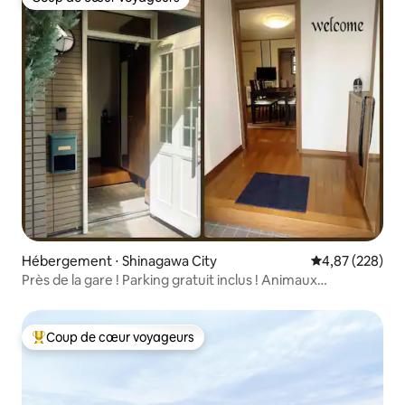
Coup de cœur voyageurs
Hébergement ⋅ Shinagawa City
Évaluation moy
4,87 (228)
Près de la gare ! Parking gratuit inclus ! Animaux
acceptés !
Coup de cœur voyageurs
Coups de cœur voyageurs les plus appréciés