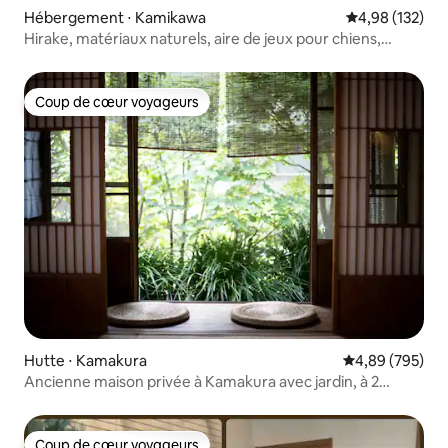
Hébergement ⋅ Kamikawa
Évaluation moy
4,98 (132)
Hirake, matériaux naturels, aire de jeux pour chiens,
barbecue, feu de camp, baignade en rivière, source
chaude, réduction pour les séjours prolongés
Coup de cœur voyageurs
Coup de cœur voyageurs
Hutte ⋅ Kamakura
Évaluation moy
4,89 (795)
Ancienne maison privée à Kamakura avec jardin, à 2
minutes à pied de la mer (animaux acceptés)
Coup de cœur voyageurs