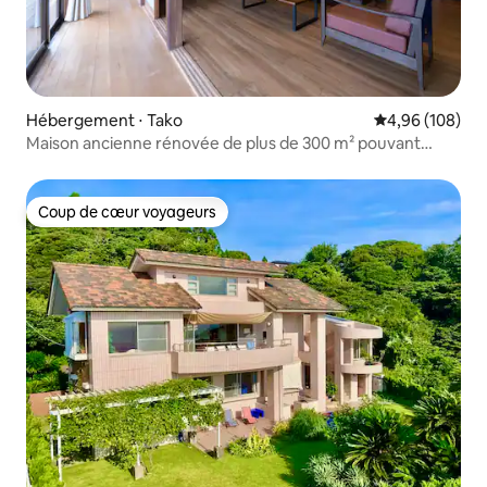
Hébergement ⋅ Tako
Évaluation moy
4,96 (108)
Maison ancienne rénovée de plus de 300 m² pouvant
accueillir jusqu'à 15 personnes | Paysage champêtre,
barbecue, ping-pong, aire de jeux pour chiens
Coup de cœur voyageurs
Coup de cœur voyageurs