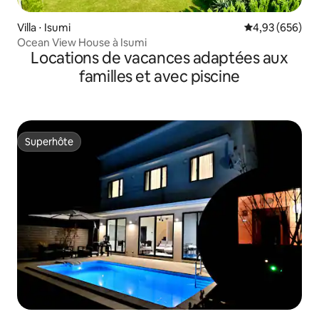
Villa ⋅ Isumi
Évaluation moy
4,93 (656)
Ocean View House à Isumi
Locations de vacances adaptées aux
familles et avec piscine
Superhôte
Superhôte