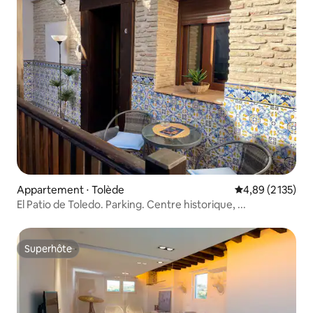
Appartement ⋅ Tolède
Évaluation moyen
4,89 (2 135)
El Patio de Toledo. Parking. Centre historique, ...
Superhôte
Superhôte