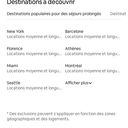
Destinations à découvrir
Destinations populaires pour des séjours prolongés
Destinati
New York
Barcelone
Locations moyenne et longue durée
Locations moyenne et longue durée
Florence
Athènes
Locations moyenne et longue durée
Locations moyenne et longue durée
Miami
Montréal
Locations moyenne et longue durée
Locations moyenne et longue durée
Seattle
Afficher plus
Locations moyenne et longue durée
* Des exclusions peuvent s'appliquer en fonction des zones
géographiques et des logements.