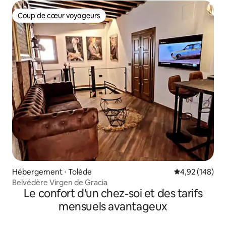
Coup de cœur voyageurs
Coup de cœur voyageurs
Hébergement ⋅ Tolède
Évaluation moy
4,92 (148)
Belvédère Virgen de Gracia
Le confort d'un chez-soi et des tarifs
mensuels avantageux