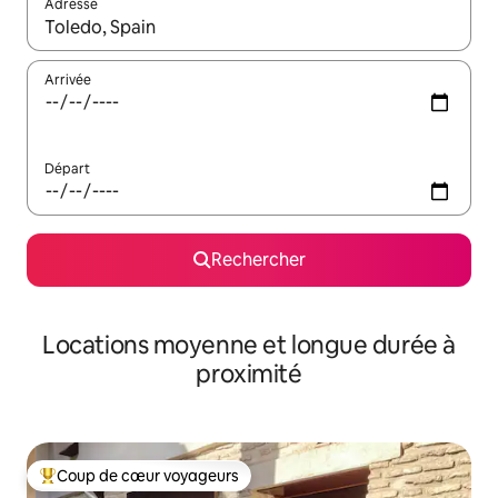
Adresse
Lorsque les résultats s'affichent, utilisez les flèches vers le hau
Arrivée
Départ
Rechercher
Locations moyenne et longue durée à
proximité
Coup de cœur voyageurs
Coups de cœur voyageurs les plus appréciés