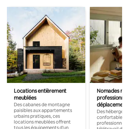
Locations entièrement
Nomades num
meublées
professionnel
déplacement
Des cabanes de montagne
paisibles aux appartements
Des hébergem
urbains pratiques, ces
confortables p
locations meublées offrent
professionnels
tous les équipements d'un
télétravail dis