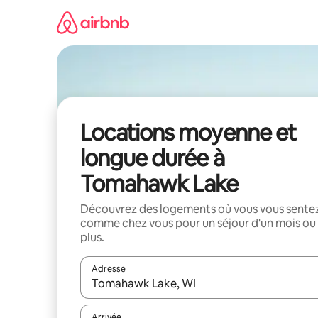
Aller
directement
au
contenu
Locations moyenne et
longue durée à
Tomahawk Lake
Découvrez des logements où vous vous sente
comme chez vous pour un séjour d'un mois ou
plus.
Adresse
Lorsque les résultats s'affichent, utilisez les flèc
Arrivée