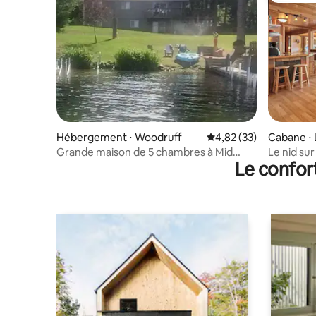
Hébergement ⋅ Woodruff
Évaluation moyenne su
4,82 (33)
Cabane ⋅
Grande maison de 5 chambres à Mid
Le nid sur 
Le confor
Lake