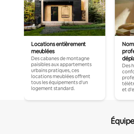
Locations entièrement
Noma
meublées
prof
dépl
Des cabanes de montagne
paisibles aux appartements
Des 
urbains pratiques, ces
confo
locations meublées offrent
profe
tous les équipements d'un
télét
logement standard.
et d'
Équipe