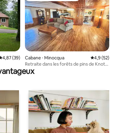
taires : 4,89 sur 5
Évaluation moyenne sur la base de 39 commentaires : 4,87 sur 5
4,87 (39)
Cabane ⋅ Minocqua
Évaluation moyenne s
4,9 (52)
Retraite dans les forêts de pins de Knotty
avantageux
Pine