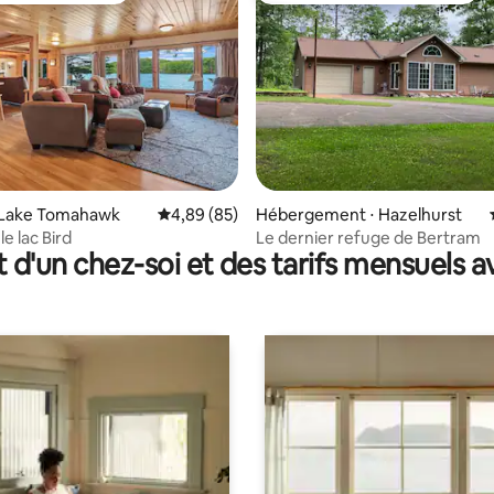
r la base de 33 commentaires : 4,82 sur 5
 Lake Tomahawk
Évaluation moyenne sur la base de 85 commen
4,89 (85)
Hébergement ⋅ Hazelhurst
le lac Bird
Le dernier refuge de Bertram
t d'un chez-soi et des tarifs mensuels 