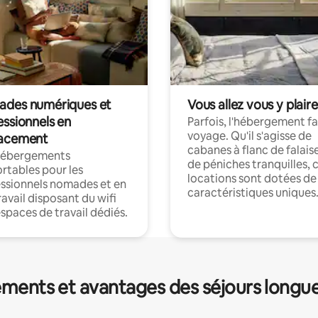
des numériques et
Vous allez vous y plaire
essionnels en
Parfois, l'hébergement fai
voyage. Qu'il s'agisse de
acement
cabanes à flanc de falais
hébergements
de péniches tranquilles, 
rtables pour les
locations sont dotées de
ssionnels nomades et en
caractéristiques uniques
ravail disposant du wifi
espaces de travail dédiés.
ments et avantages des séjours longu