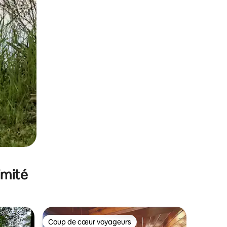
imité
Coup de cœur voyageurs
lus appréciés
Coup de cœur voyageurs