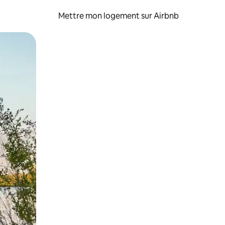
Mettre mon logement sur Airbnb
sant glisser.