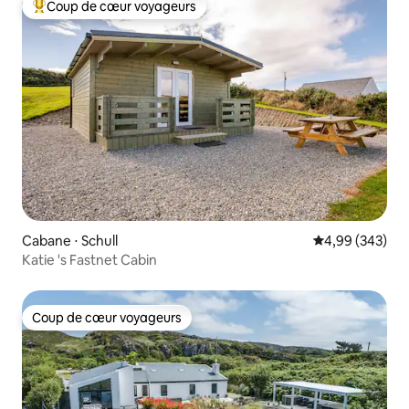
Coup de cœur voyageurs
Coups de cœur voyageurs les plus appréciés
Cabane ⋅ Schull
Évaluation moy
4,99 (343)
Katie 's Fastnet Cabin
Coup de cœur voyageurs
Coup de cœur voyageurs