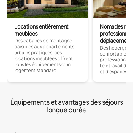
Locations entièrement
Nomades num
meublées
professionnel
déplacement
Des cabanes de montagne
paisibles aux appartements
Des hébergem
urbains pratiques, ces
confortables p
locations meublées offrent
professionnels
tous les équipements d'un
télétravail dis
logement standard.
et d'espaces de
Équipements et avantages des séjours
longue durée