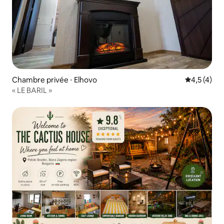
Chambre privée ⋅ Elhovo
Évaluation 
4,5 (4)
« LE BARIL »