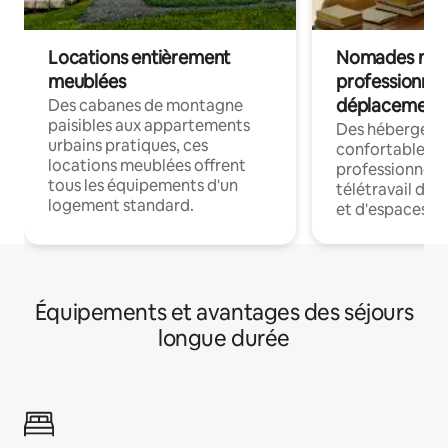
Locations entièrement
Nomades num
meublées
professionnel
déplacement
Des cabanes de montagne
paisibles aux appartements
Des hébergem
urbains pratiques, ces
confortables p
locations meublées offrent
professionnels
tous les équipements d'un
télétravail dis
logement standard.
et d'espaces de
Équipements et avantages des séjours
longue durée