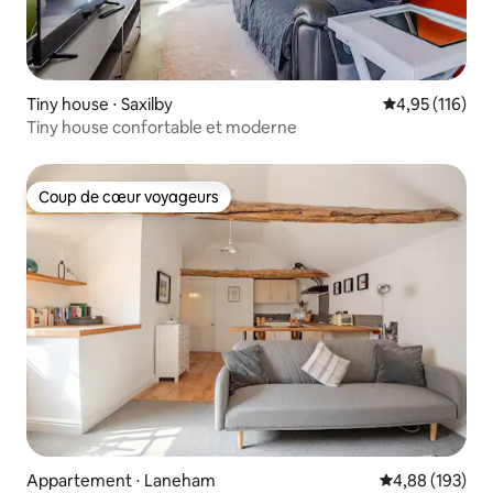
Tiny house ⋅ Saxilby
Évaluation moy
4,95 (116)
Tiny house confortable et moderne
Coup de cœur voyageurs
Coup de cœur voyageurs
Appartement ⋅ Laneham
Évaluation moy
4,88 (193)