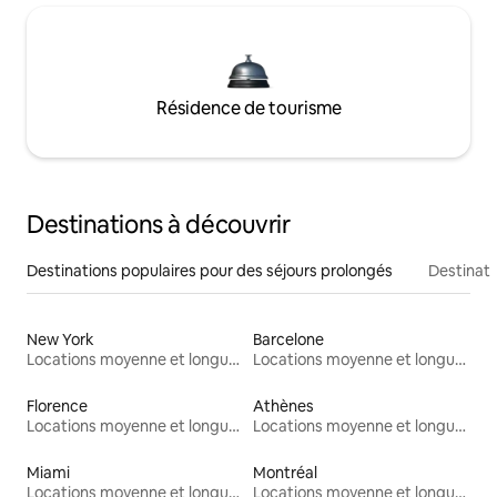
Résidence de tourisme
Destinations à découvrir
Destinations populaires pour des séjours prolongés
Destinati
New York
Barcelone
Locations moyenne et longue durée
Locations moyenne et longue durée
Florence
Athènes
Locations moyenne et longue durée
Locations moyenne et longue durée
Miami
Montréal
Locations moyenne et longue durée
Locations moyenne et longue durée