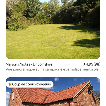
Maison d'hôtes ⋅ Lincolnshire
Évaluation mo
4,95 (98)
Vue panoramique sur la campagne et emplacement isolé
Coup de cœur voyageurs
Coups de cœur voyageurs les plus appréciés