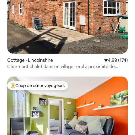
Cottage ⋅ Lincolnshire
Évaluation moy
4,99 (174)
Charmant chalet dans un village rural à proximité de
Lincoln
Coup de cœur voyageurs
Coups de cœur voyageurs les plus appréciés