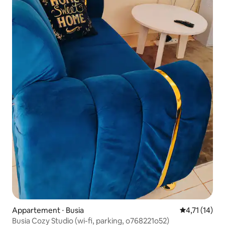
Appartement ⋅ Busia
Évaluation m
4,71 (14)
Busia Cozy Studio (wi-fi, parking, o768221o52)