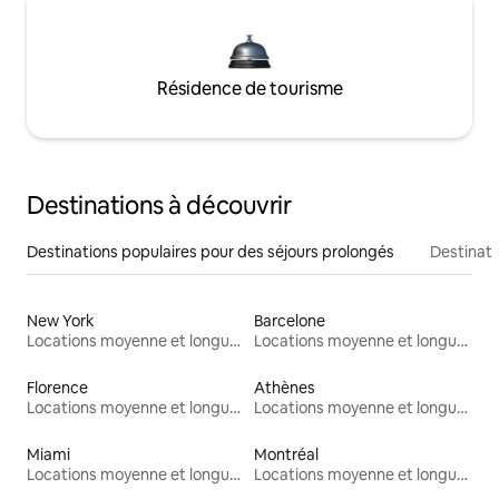
Résidence de tourisme
Destinations à découvrir
Destinations populaires pour des séjours prolongés
Destinati
New York
Barcelone
Locations moyenne et longue durée
Locations moyenne et longue durée
Florence
Athènes
Locations moyenne et longue durée
Locations moyenne et longue durée
Miami
Montréal
Locations moyenne et longue durée
Locations moyenne et longue durée