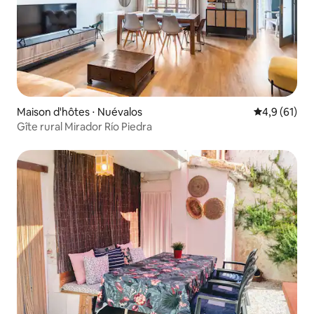
Maison d'hôtes ⋅ Nuévalos
Évaluation m
4,9 (61)
Gîte rural Mirador Río Piedra