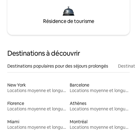
Résidence de tourisme
Destinations à découvrir
Destinations populaires pour des séjours prolongés
Destinati
New York
Barcelone
Locations moyenne et longue durée
Locations moyenne et longue durée
Florence
Athènes
Locations moyenne et longue durée
Locations moyenne et longue durée
Miami
Montréal
Locations moyenne et longue durée
Locations moyenne et longue durée