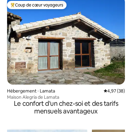
Coup de cœur voyageurs
Coups de cœur voyageurs les plus appréciés
Hébergement ⋅ Lamata
Évaluation mo
4,97 (38)
Maison Alegría de Lamata
Le confort d'un chez-soi et des tarifs
mensuels avantageux