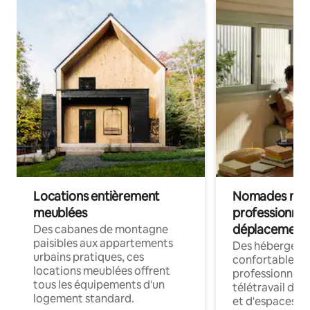
Locations entièrement
Nomades num
meublées
professionnel
déplacement
Des cabanes de montagne
paisibles aux appartements
Des hébergem
urbains pratiques, ces
confortables p
locations meublées offrent
professionnels
tous les équipements d'un
télétravail dis
logement standard.
et d'espaces de