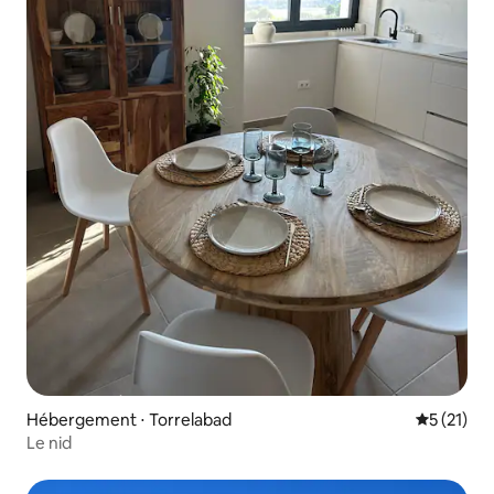
Hébergement ⋅ Torrelabad
Évaluation
5 (21)
Le nid