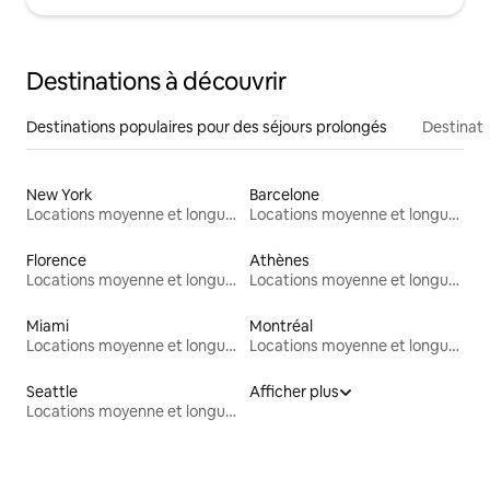
Destinations à découvrir
Destinations populaires pour des séjours prolongés
Destinati
New York
Barcelone
Locations moyenne et longue durée
Locations moyenne et longue durée
Florence
Athènes
Locations moyenne et longue durée
Locations moyenne et longue durée
Miami
Montréal
Locations moyenne et longue durée
Locations moyenne et longue durée
Seattle
Afficher plus
Locations moyenne et longue durée