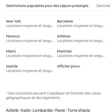
Destinations populaires pour des séjours prolongés
Destinati
New York
Barcelone
Locations moyenne et longue durée
Locations moyenne et longue durée
Florence
Athènes
Locations moyenne et longue durée
Locations moyenne et longue durée
Miami
Montréal
Locations moyenne et longue durée
Locations moyenne et longue durée
Seattle
Afficher plus
Locations moyenne et longue durée
* Des exclusions peuvent s'appliquer en fonction des zones
géographiques et des logements.
Airbnb
Italie
Lombardie
Pavie
Torre d'Isola