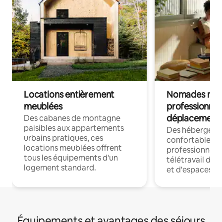
Locations entièrement
Nomades num
meublées
professionnel
déplacement
Des cabanes de montagne
paisibles aux appartements
Des hébergem
urbains pratiques, ces
confortables p
locations meublées offrent
professionnels
tous les équipements d'un
télétravail dis
logement standard.
et d'espaces de
Équipements et avantages des séjours