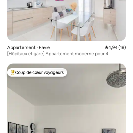
Appartement ⋅ Pavie
Évaluation mo
4,94 (18)
[Hôpitaux et gare] Appartement moderne pour 4
Coup de cœur voyageurs
Coups de cœur voyageurs les plus appréciés