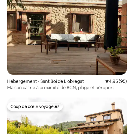
Hébergement ⋅ Sant Boi de Llobregat
Évaluation mo
4,95 (95)
Maison calme à proximité de BCN, plage et aéroport
Coup de cœur voyageurs
Coup de cœur voyageurs