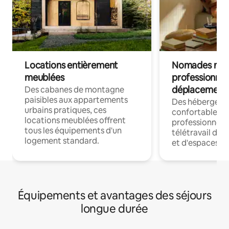
Locations entièrement
Nomades num
meublées
professionnel
déplacement
Des cabanes de montagne
paisibles aux appartements
Des hébergem
urbains pratiques, ces
confortables p
locations meublées offrent
professionnels
tous les équipements d'un
télétravail dis
logement standard.
et d'espaces de
Équipements et avantages des séjours
longue durée