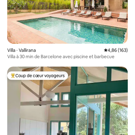
Villa ⋅ Vallirana
Évaluation moy
4,86 (163)
Villa à 30 min de Barcelone avec piscine et barbecue
Coup de cœur voyageurs
Coups de cœur voyageurs les plus appréciés