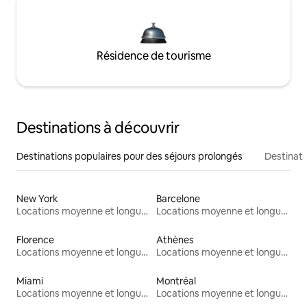
Résidence de tourisme
Destinations à découvrir
Destinations populaires pour des séjours prolongés
Destinati
New York
Barcelone
Locations moyenne et longue durée
Locations moyenne et longue durée
Florence
Athènes
Locations moyenne et longue durée
Locations moyenne et longue durée
Miami
Montréal
Locations moyenne et longue durée
Locations moyenne et longue durée