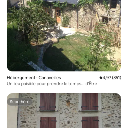
Hébergement ⋅ Canaveilles
Évaluation moy
4,97 (351)
Un lieu paisible pour prendre le temps... d'Être
Superhôte
Superhôte