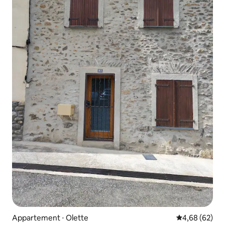
Appartement ⋅ Olette
Évaluation mo
4,68 (62)