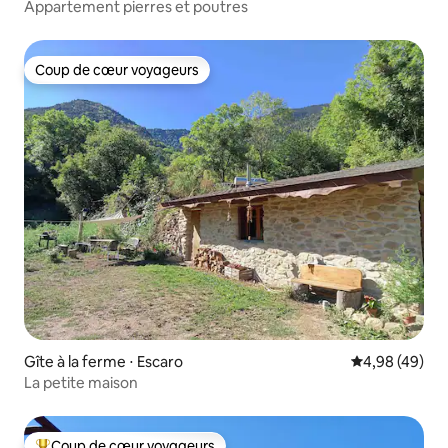
Appartement pierres et poutres
Coup de cœur voyageurs
Coup de cœur voyageurs
Gîte à la ferme ⋅ Escaro
Évaluation mo
4,98 (49)
La petite maison
Coup de cœur voyageurs