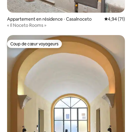
Appartement en résidence ⋅ Casalnoceto
Évaluation mo
4,94 (71)
« Il Noceto Rooms »
Coup de cœur voyageurs
Coup de cœur voyageurs