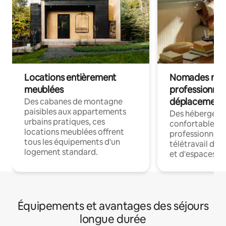
Locations entièrement
Nomades num
meublées
professionnel
déplacement
Des cabanes de montagne
paisibles aux appartements
Des hébergem
urbains pratiques, ces
confortables p
locations meublées offrent
professionnels
tous les équipements d'un
télétravail dis
logement standard.
et d'espaces de
Équipements et avantages des séjours
longue durée