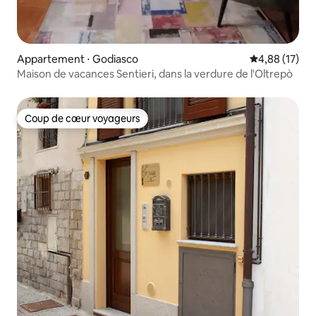
Appartement ⋅ Godiasco
Évaluation mo
4,88 (17)
Maison de vacances Sentieri, dans la verdure de l'Oltrepò
Coup de cœur voyageurs
Coup de cœur voyageurs