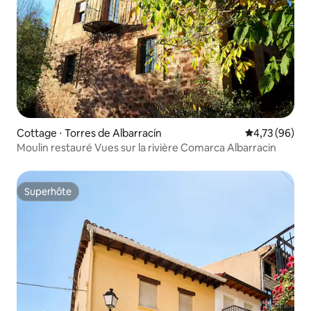
Cottage ⋅ Torres de Albarracín
Évaluation mo
4,73 (96)
Moulin restauré Vues sur la rivière Comarca Albarracin
Superhôte
Superhôte