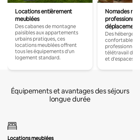
Locations entièrement
Nomades num
meublées
professionnel
déplacement
Des cabanes de montagne
paisibles aux appartements
Des hébergem
urbains pratiques, ces
confortables p
locations meublées offrent
professionnels
tous les équipements d'un
télétravail dis
logement standard.
et d'espaces de
Équipements et avantages des séjours
longue durée
Locations meublées