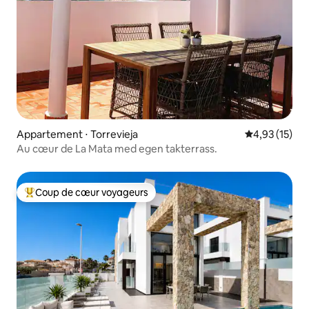
Appartement ⋅ Torrevieja
Évaluation mo
4,93 (15)
Au cœur de La Mata med egen takterrass.
Coup de cœur voyageurs
Coups de cœur voyageurs les plus appréciés