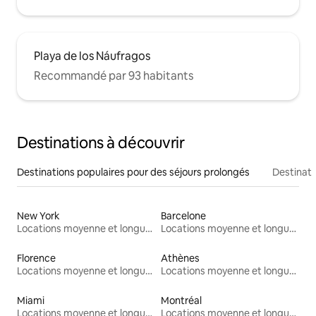
Playa de los Náufragos
Recommandé par 93 habitants
Destinations à découvrir
Destinations populaires pour des séjours prolongés
Destinati
New York
Barcelone
Locations moyenne et longue durée
Locations moyenne et longue durée
Florence
Athènes
Locations moyenne et longue durée
Locations moyenne et longue durée
Miami
Montréal
Locations moyenne et longue durée
Locations moyenne et longue durée