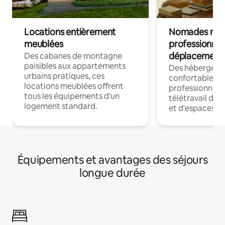
Locations entièrement
Nomades num
meublées
professionnel
déplacement
Des cabanes de montagne
paisibles aux appartements
Des hébergem
urbains pratiques, ces
confortables p
locations meublées offrent
professionnels
tous les équipements d'un
télétravail dis
logement standard.
et d'espaces de
Équipements et avantages des séjours
longue durée