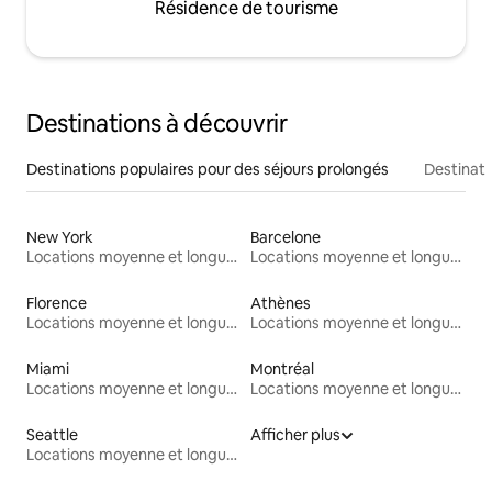
Résidence de tourisme
Destinations à découvrir
Destinations populaires pour des séjours prolongés
Destinati
New York
Barcelone
Locations moyenne et longue durée
Locations moyenne et longue durée
Florence
Athènes
Locations moyenne et longue durée
Locations moyenne et longue durée
Miami
Montréal
Locations moyenne et longue durée
Locations moyenne et longue durée
Seattle
Afficher plus
Locations moyenne et longue durée