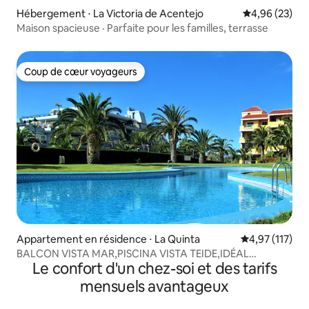
Hébergement ⋅ La Victoria de Acentejo
Évaluation mo
4,96 (23)
Maison spacieuse · Parfaite pour les familles, terrasse
Coup de cœur voyageurs
Coup de cœur voyageurs
Appartement en résidence ⋅ La Quinta
Évaluation moy
4,97 (117)
BALCON VISTA MAR,PISCINA VISTA TEIDE,IDÉAL
Le confort d'un chez-soi et des tarifs
PAREJAS
mensuels avantageux