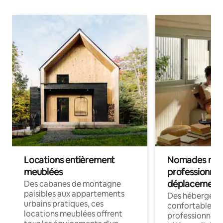
Locations entièrement
Nomades num
meublées
professionnel
déplacement
Des cabanes de montagne
paisibles aux appartements
Des hébergem
urbains pratiques, ces
confortables p
locations meublées offrent
professionnels