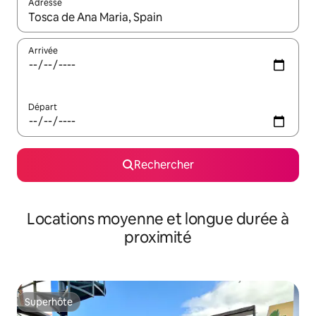
Adresse
Lorsque les résultats s'affichent, utilisez les flèches vers le hau
Arrivée
Départ
Rechercher
Locations moyenne et longue durée à
proximité
Superhôte
Superhôte