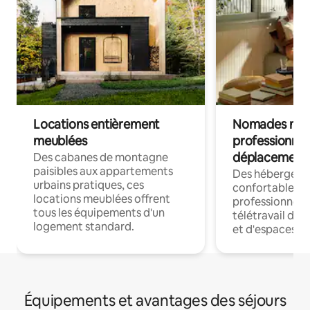
Locations entièrement
Nomades num
meublées
professionnel
déplacement
Des cabanes de montagne
paisibles aux appartements
Des hébergem
urbains pratiques, ces
confortables p
locations meublées offrent
professionnels
tous les équipements d'un
télétravail dis
logement standard.
et d'espaces de
Équipements et avantages des séjours