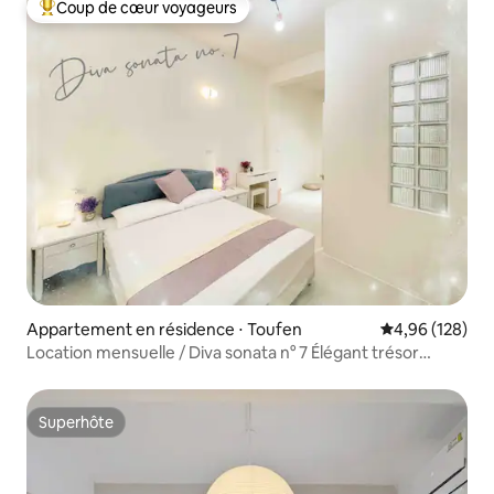
Coup de cœur voyageurs
Coups de cœur voyageurs les plus appréciés
Appartement en résidence ⋅ Toufen
Évaluation moy
4,96 (128)
Location mensuelle / Diva sonata n° 7 Élégant trésor
secret Maison de vacances
Superhôte
Superhôte