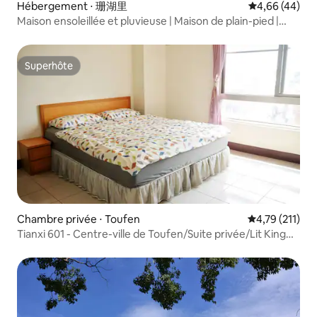
Hébergement ⋅ 珊湖里
Évaluation mo
4,66 (44)
Maison ensoleillée et pluvieuse | Maison de plain-pied |
Loin de l'agitation | À 10-15 minutes de l'échangeur | Créée
par un couple de designers
Superhôte
Superhôte
Chambre privée ⋅ Toufen
Évaluation moy
4,79 (211)
Tianxi 601 - Centre-ville de Toufen/Suite privée/Lit King
Size/Ascenseur/Stationnement facile/Près de
l'échangeur et de la gare routière