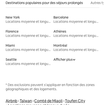
Destinations populaires pour des séjours prolongés
Autres t
New York
Barcelone
Locations moyenne et longue durée
Locations moyenne et longue durée
Florence
Athènes
Locations moyenne et longue durée
Locations moyenne et longue durée
Miami
Montréal
Locations moyenne et longue durée
Locations moyenne et longue durée
Seattle
Afficher plus
Locations moyenne et longue durée
* Des exclusions peuvent s'appliquer en fonction des zones
géographiques et des logements.
Airbnb
Taïwan
Comté de Miaoli
Toufen City