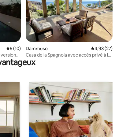
mmentaires : 5 sur 5
Évaluation moyenne sur la base de 10 commentaires : 5 sur 5
5 (10)
Dammuso
Évaluation moyenne su
4,93 (27)
 version
Casa della Spagnola avec accès privé à la
avantageux
mer