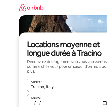
Aller
directement
au
contenu
Locations moyenne et
longue durée à Tracino
Découvrez des logements où vous vous sente
comme chez vous pour un séjour d'un mois ou
plus.
Adresse
Lorsque les résultats s'affichent, utilisez les flèc
Arrivée