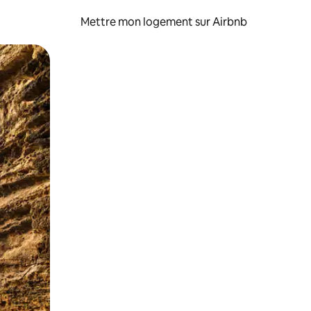
Mettre mon logement sur Airbnb
sant glisser.