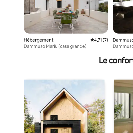
Hébergement
Évaluation moyenne s
4,71 (7)
Dammus
Dammuso Mariù (casa grande)
Dammuso S
Le confor