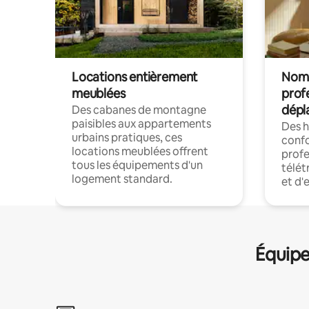
Locations entièrement
Noma
meublées
prof
dépl
Des cabanes de montagne
paisibles aux appartements
Des 
urbains pratiques, ces
confo
locations meublées offrent
profe
tous les équipements d'un
télét
logement standard.
et d'
Équipe