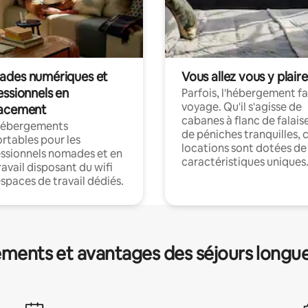
des numériques et
Vous allez vous y plaire
essionnels en
Parfois, l'hébergement fai
voyage. Qu'il s'agisse de
acement
cabanes à flanc de falais
hébergements
de péniches tranquilles, 
rtables pour les
locations sont dotées de
ssionnels nomades et en
caractéristiques uniques
ravail disposant du wifi
espaces de travail dédiés.
ments et avantages des séjours longu