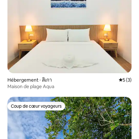
Hébergement ⋅ สิเกา
Évaluatio
5 (3)
Maison de plage Aqua
Coup de cœur voyageurs
Coup de cœur voyageurs