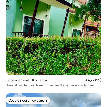
Hébergement ⋅ Ko Lanta
Évaluation mo
4,77 (22)
Bungalow de luxe Tree in the Sea 1 avec vue sur la mer
Coup de cœur voyageurs
Coup de cœur voyageurs