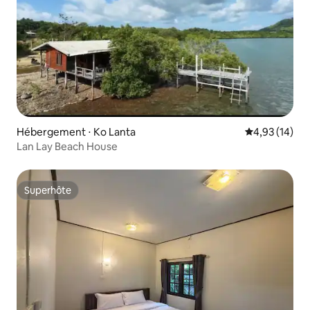
Hébergement ⋅ Ko Lanta
Évaluation mo
4,93 (14)
Lan Lay Beach House
Superhôte
Superhôte