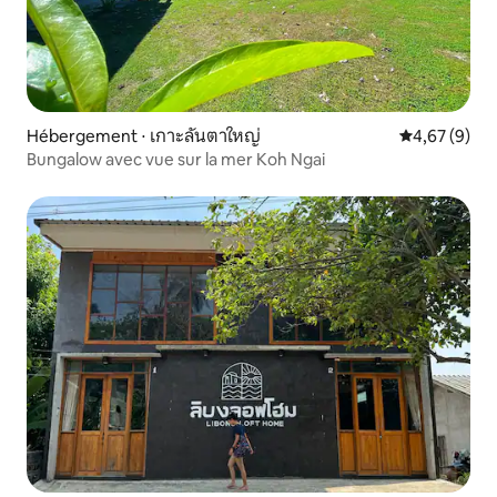
Hébergement ⋅ เกาะลันตาใหญ่
Évaluation m
4,67 (9)
Bungalow avec vue sur la mer Koh Ngai