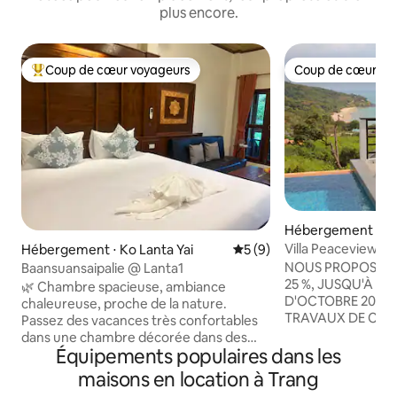
plus encore.
Coup de cœur voyageurs
Coup de cœur vo
Coups de cœur voyageurs les plus appréciés
Coup de cœur vo
Hébergement ⋅ Ko 
Villa Peaceview K
Hébergement ⋅ Ko Lanta Yai
Évaluation moyenne sur la 
5 (9)
NOUS PROPOSONS
Baansuansaipalie @ Lanta1
25 %, JUSQU'À LA
🌿 Chambre spacieuse, ambiance
D'OCTOBRE 2026,
chaleureuse, proche de la nature.
TRAVAUX DE CON
Passez des vacances très confortables
À CÔTÉ DE LA MA
dans une chambre décorée dans des
DE CONSTRUCTIO
Équipements populaires dans les
tons bois, qui donne une impression de
COMMENCÉ. La vill
confort et de chaleur. L'intérieur est
maisons en location à Trang
ses hôtes une retr
spacieux et propre, avec un grand lit