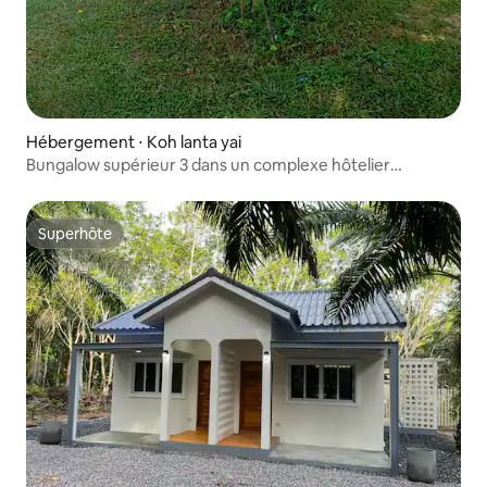
Hébergement ⋅ Koh lanta yai
Bungalow supérieur 3 dans un complexe hôtelier
Cashewnut tree
Superhôte
Superhôte