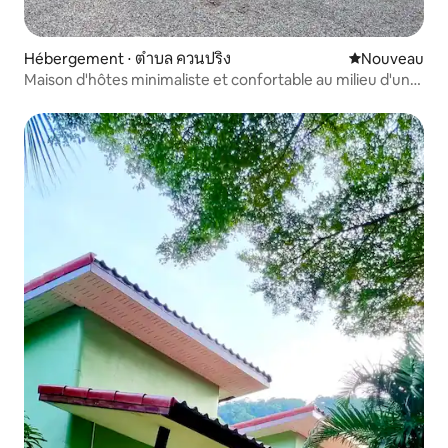
Hébergement ⋅ ตำบล ควนปริง
Nouvel hébe
Nouveau
Maison d'hôtes minimaliste et confortable au milieu d'une
palmeraie naturelle privée à Trang