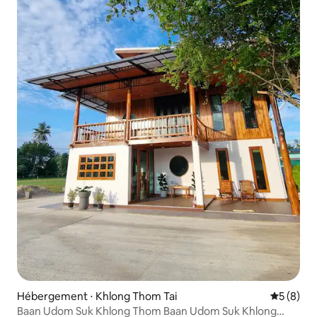
Hébergement ⋅ Khlong Thom Tai
Évaluatio
5 (8)
Baan Udom Suk Khlong Thom Baan Udom Suk Khlong