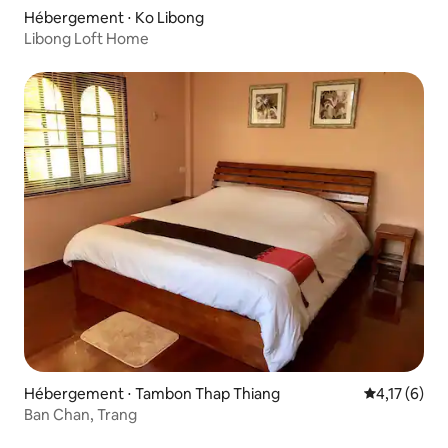
Hébergement ⋅ Ko Libong
Libong Loft Home
Hébergement ⋅ Tambon Thap Thiang
Évaluation m
4,17 (6)
Ban Chan, Trang