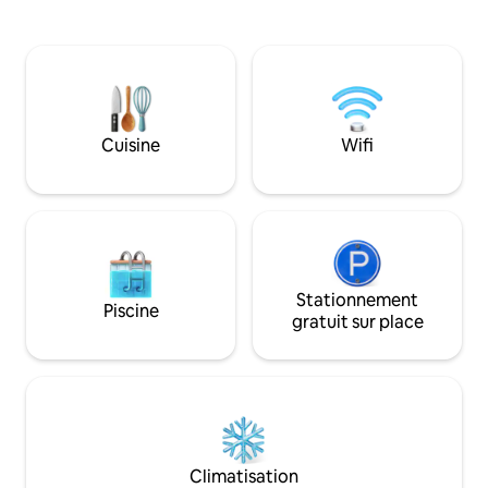
gamme. La maison 
king-size moelleux et confortable.
pentes au-dessus 
Parfaite pour les couples, les familles ou
distance de marche
les personnes qui souhaitent passer des
de Koh Lanta (Kan
vacances en toute intimité. La chambre
plusieurs restaura
dispose d'un coin salon avec un canapé,
côte sud-ouest popu
d'une table basse et d'un balcon privé
située sur les pen
avec vue sur des arbres luxuriants, ce
Cuisine
Wifi
dessus de la baie 
qui vous permet de respirer l'air frais et
vues, il est donc
de profiter de la tranquillité de la nature.
un scooter.
🌿
Stationnement
Piscine
gratuit sur place
Climatisation