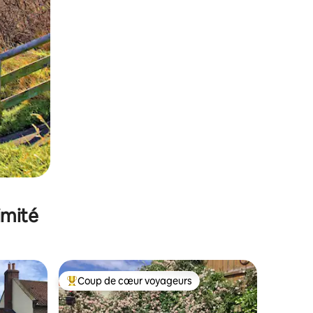
imité
Coup de cœur voyageurs
lus appréciés
Coups de cœur voyageurs les plus appréciés