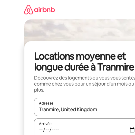
Aller
directement
au
contenu
Locations moyenne et
longue durée à Tranmire
Découvrez des logements où vous vous sente
comme chez vous pour un séjour d'un mois ou
plus.
Adresse
Lorsque les résultats s'affichent, utilisez les flèc
Arrivée