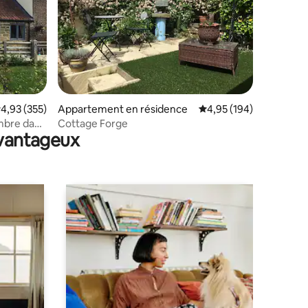
ntaires : 4,95 sur 5
valuation moyenne sur la base de 355 commentaires : 4,93 sur 5
4,93 (355)
Appartement en résidence
Évaluation moyenne sur
4,95 (194)
mbre dans
Cottage Forge
avantageux