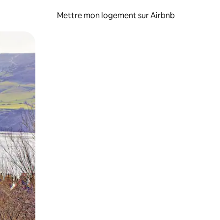
Mettre mon logement sur Airbnb
sant glisser.