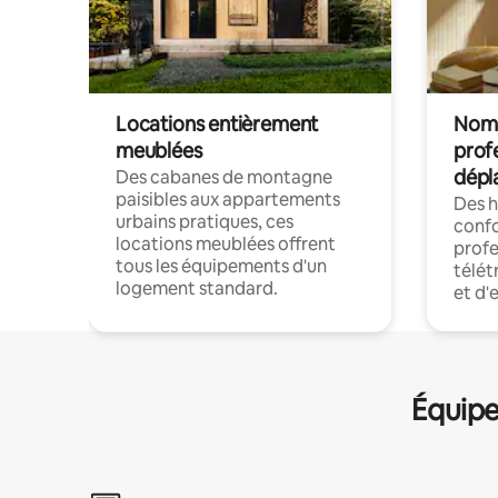
Locations entièrement
Noma
meublées
prof
dépl
Des cabanes de montagne
paisibles aux appartements
Des 
urbains pratiques, ces
confo
locations meublées offrent
profe
tous les équipements d'un
télét
logement standard.
et d'
Équipe