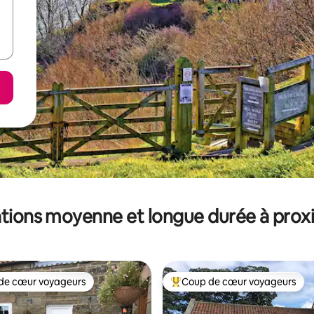
tions moyenne et longue durée à prox
de cœur voyageurs
Coup de cœur voyageurs
 cœur voyageurs les plus appréciés
Coups de cœur voyageurs les p