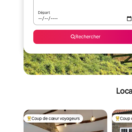
Départ
Rechercher
Loca
Coup de cœur voyageurs
Coup 
Coups de cœur voyageurs les plus appréciés
Coups de