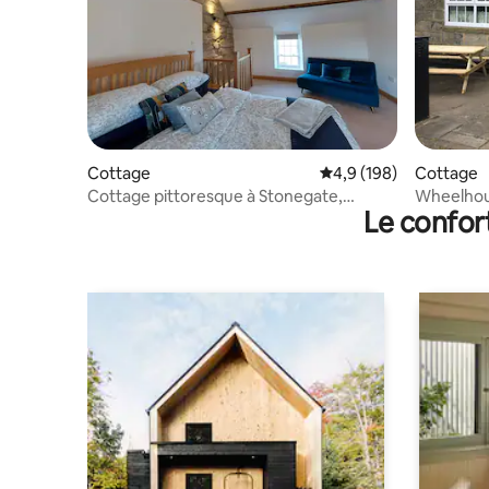
Cottage
Évaluation moyenne su
4,9 (198)
Cottage
Cottage pittoresque à Stonegate,
Wheelhous
Le confor
Lealholm