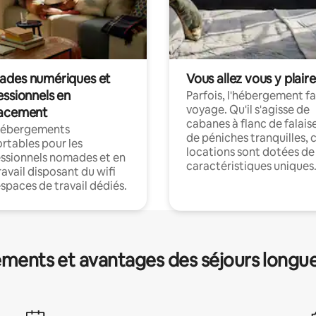
des numériques et
Vous allez vous y plaire
essionnels en
Parfois, l'hébergement fai
voyage. Qu'il s'agisse de
acement
cabanes à flanc de falais
hébergements
de péniches tranquilles, 
rtables pour les
locations sont dotées de
ssionnels nomades et en
caractéristiques uniques
ravail disposant du wifi
espaces de travail dédiés.
ments et avantages des séjours longu