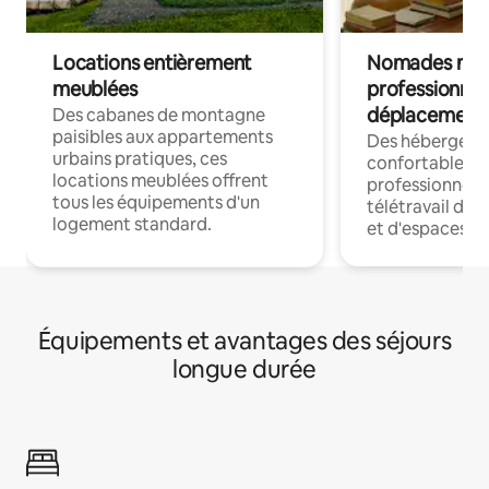
Locations entièrement
Nomades num
meublées
professionnel
déplacement
Des cabanes de montagne
paisibles aux appartements
Des hébergem
urbains pratiques, ces
confortables p
locations meublées offrent
professionnels
tous les équipements d'un
télétravail dis
logement standard.
et d'espaces de
Équipements et avantages des séjours
longue durée