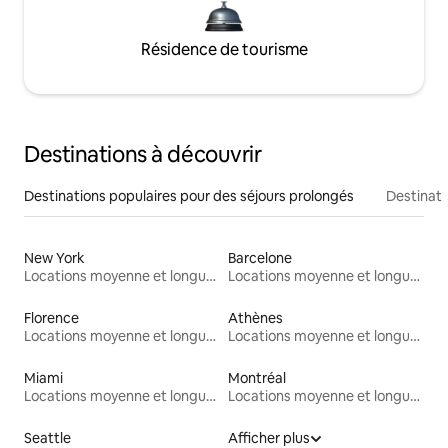
Résidence de tourisme
Destinations à découvrir
Destinations populaires pour des séjours prolongés
Destinati
New York
Barcelone
Locations moyenne et longue durée
Locations moyenne et longue durée
Florence
Athènes
Locations moyenne et longue durée
Locations moyenne et longue durée
Miami
Montréal
Locations moyenne et longue durée
Locations moyenne et longue durée
Seattle
Afficher plus