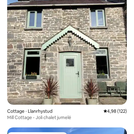
Cottage ⋅ Llanrhystud
Évaluation moy
4,98 (122)
Mill Cottage - Joli chalet jumelé