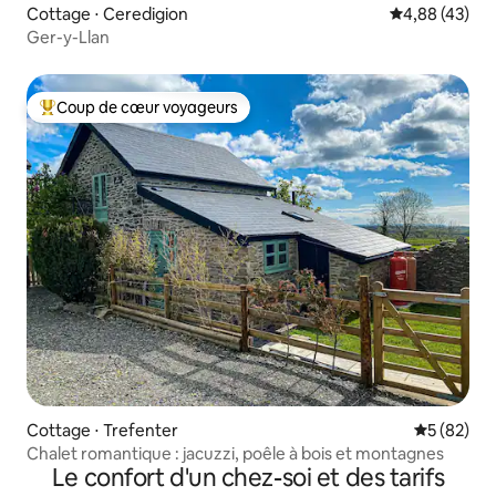
Cottage ⋅ Ceredigion
Évaluation mo
4,88 (43)
Ger-y-Llan
Coup de cœur voyageurs
Coups de cœur voyageurs les plus appréciés
Cottage ⋅ Trefenter
Évaluation
5 (82)
Chalet romantique : jacuzzi, poêle à bois et montagnes
Le confort d'un chez-soi et des tarifs