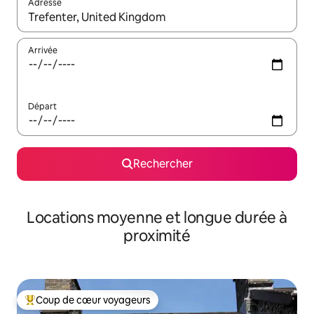
Adresse
Lorsque les résultats s'affichent, utilisez les flèches vers le hau
Arrivée
Départ
Rechercher
Locations moyenne et longue durée à
proximité
Coup de cœur voyageurs
Coups de cœur voyageurs les plus appréciés