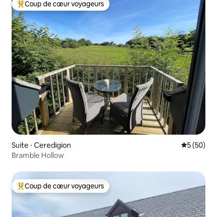
Coup de cœur voyageurs
Coups de cœur voyageurs les plus appréciés
Suite ⋅ Ceredigion
Évaluation
5 (50)
Bramble Hollow
Coup de cœur voyageurs
Coups de cœur voyageurs les plus appréciés