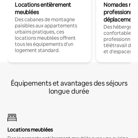
Locations entièrement
Nomades num
meublées
professionnel
déplacement
Des cabanes de montagne
paisibles aux appartements
Des hébergem
urbains pratiques, ces
confortables p
locations meublées offrent
professionnels
tous les équipements d'un
télétravail dis
logement standard.
et d'espaces de
Équipements et avantages des séjours
longue durée
Locations meublées