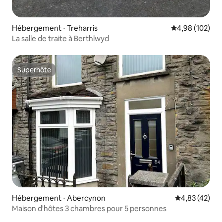
Hébergement ⋅ Treharris
Évaluation moy
4,98 (102)
La salle de traite à Berthlwyd
Superhôte
Superhôte
Hébergement ⋅ Abercynon
Évaluation mo
4,83 (42)
Maison d'hôtes 3 chambres pour 5 personnes