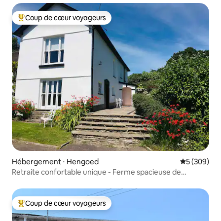
Coup de cœur voyageurs
Coups de cœur voyageurs les plus appréciés
Hébergement ⋅ Hengoed
Évaluation 
5 (309)
Retraite confortable unique - Ferme spacieuse de
3 chambres
Coup de cœur voyageurs
Coups de cœur voyageurs les plus appréciés