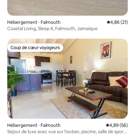
Hébergement ⋅ Falmouth
Évaluation mo
4,86 (21)
Coastal Living, Sleep 4, Falmouth, Jamaïque
Coup de cœur voyageurs
Coup de cœur voyageurs
Hébergement ⋅ Falmouth
Évaluation mo
4,89 (56)
Séjour de luxe avec vue sur l'océan, piscine, salle de sport