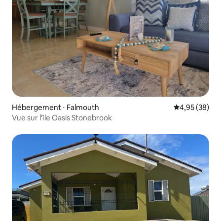
Hébergement ⋅ Falmouth
Évaluation mo
4,95 (38)
Vue sur l'île Oasis Stonebrook