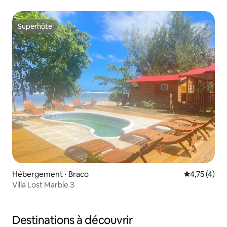
et wifi rapide
Superhôte
Superhôte
Hébergement ⋅ Braco
Évaluation m
4,75 (4)
Villa Lost Marble 3
Destinations à découvrir