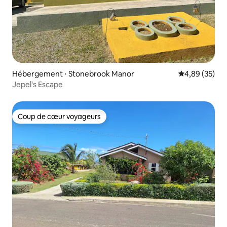
Hébergement ⋅ Stonebrook Manor
Évaluation mo
4,89 (35)
Jepel's Escape
Coup de cœur voyageurs
Coup de cœur voyageurs