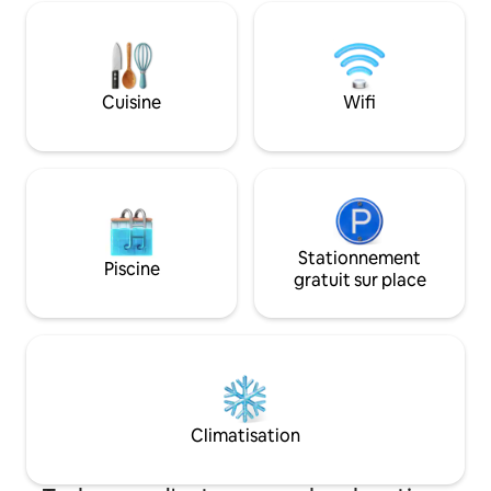
lagon mystique de Falmouth, de
Chukka Adventures et plus encore *
10 minutes des plages, des restaurants,
du quai des bateaux de croisière. Ce
studio semi-indépendant confortable et
Cuisine
Wifi
paisible est équipé de la climatisation et
d'un ventilateur de plafond, d'un
chauffe-eau, du Wi-Fi, d'une télévision
connectée avec Netflix (utilisez votre
propre connexion)
Stationnement
Piscine
gratuit sur place
Climatisation