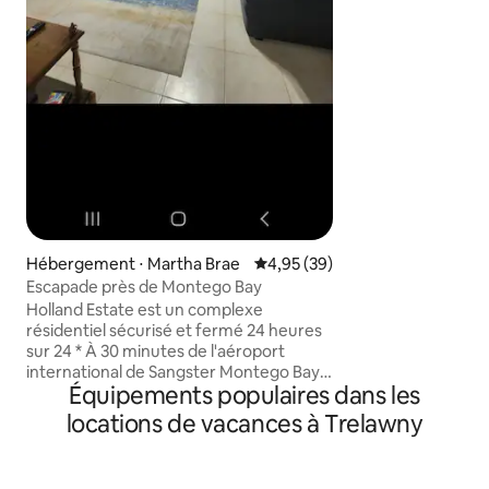
climatisée situé
sécurisée avec séc
d’un accès à la pis
élégant et d’un en
idéal pour une fam
Location de voitur
en charge à l’aéro
demande. Sérénit
charme insulaire v
Hébergement ⋅ Martha Brae
Évaluation moyenne sur la base
4,95 (39)
Escapade près de Montego Bay
Holland Estate est un complexe
résidentiel sécurisé et fermé 24 heures
sur 24 * À 30 minutes de l'aéroport
international de Sangster Montego Bay,
Équipements populaires dans les
Pier 1, Margaritaville et plus encore * À
1 h d'Ochi Rios, des chutes de
locations de vacances à Trelawny
Dunns River, des Mystic Mountains et
plus encore * À 5 minutes de la balade en
radeau sur la rivière Martha Brae, du