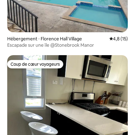
Hébergement ⋅ Florence Hall Village
Évaluation m
4,8 (15)
Escapade sur une île @Stonebrook Manor
Coup de cœur voyageurs
Coup de cœur voyageurs