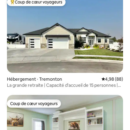
Coup de cœur voyageurs
Coups de cœur voyageurs les plus appréciés
Hébergement ⋅ Tremonton
Évaluation mo
4,98 (88)
La grande retraite | Capacité d'accueil de 15 personnes |
Jacuzzi • Théâtre
Coup de cœur voyageurs
Coup de cœur voyageurs