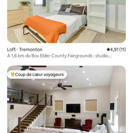
Loft ⋅ Tremonton
Évaluation m
4,91 (11)
À 1,6 km du Box Elder County Fairgrounds : studio
confortable
Coup de cœur voyageurs
Coups de cœur voyageurs les plus appréciés