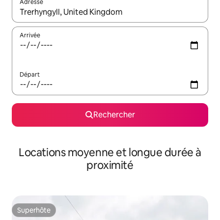
Adresse
Lorsque les résultats s'affichent, utilisez les flèches vers le hau
Arrivée
Départ
Rechercher
Locations moyenne et longue durée à
proximité
Superhôte
Superhôte