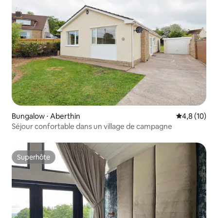
Bungalow ⋅ Aberthin
Évaluation m
4,8 (10)
Séjour confortable dans un village de campagne
Superhôte
Superhôte