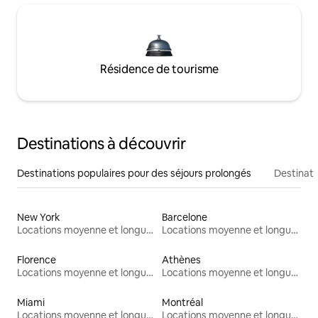
Résidence de tourisme
Destinations à découvrir
Destinations populaires pour des séjours prolongés
Destinati
New York
Barcelone
Locations moyenne et longue durée
Locations moyenne et longue durée
Florence
Athènes
Locations moyenne et longue durée
Locations moyenne et longue durée
Miami
Montréal
Locations moyenne et longue durée
Locations moyenne et longue durée