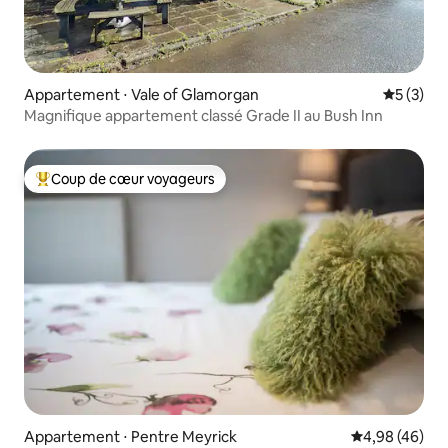
Appartement ⋅ Vale of Glamorgan
Évaluatio
5 (3)
Magnifique appartement classé Grade II au Bush Inn
Coup de cœur voyageurs
Coups de cœur voyageurs les plus appréciés
Appartement ⋅ Pentre Meyrick
Évaluation mo
4,98 (46)