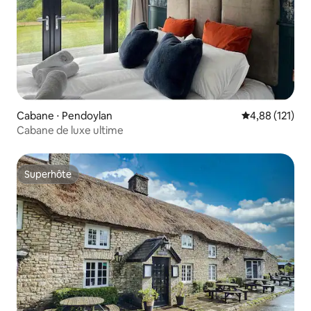
Cabane ⋅ Pendoylan
Évaluation moy
4,88 (121)
Cabane de luxe ultime
Superhôte
Superhôte