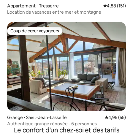
Appartement ⋅ Tresserre
Évaluation moy
4,88 (151)
Location de vacances entre mer et montagne
Coup de cœur voyageurs
Coup de cœur voyageurs
Grange ⋅ Saint-Jean-Lasseille
Évaluation mo
4,95 (55)
Authentique grange rénovée - 6 personnes
Le confort d'un chez-soi et des tarifs