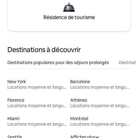
Résidence de tourisme
Destinations à découvrir
Destinations populaires pour des séjours prolongés
Destinati
New York
Barcelone
Locations moyenne et longue durée
Locations moyenne et longue durée
Florence
Athènes
Locations moyenne et longue durée
Locations moyenne et longue durée
Miami
Montréal
Locations moyenne et longue durée
Locations moyenne et longue durée
Seattle
Afficher plus