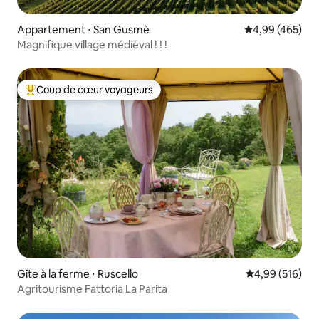
Appartement ⋅ San Gusmè
Évaluation moy
4,99 (465)
Magnifique village médiéval ! ! !
Coup de cœur voyageurs
Coups de cœur voyageurs les plus appréciés
Gîte à la ferme ⋅ Ruscello
Évaluation moy
4,99 (516)
Agritourisme Fattoria La Parita