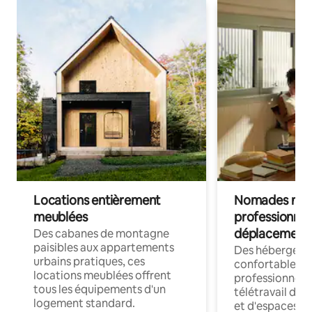
Locations entièrement
Nomades num
meublées
professionnel
déplacement
Des cabanes de montagne
paisibles aux appartements
Des hébergem
urbains pratiques, ces
confortables p
locations meublées offrent
professionnels
tous les équipements d'un
télétravail dis
logement standard.
et d'espaces de