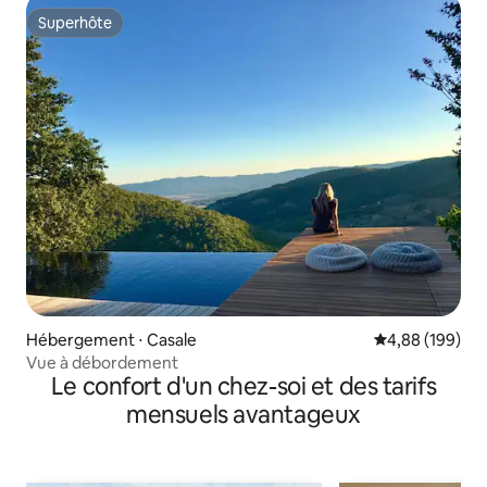
Superhôte
Superhôte
Hébergement ⋅ Casale
Évaluation moy
4,88 (199)
Vue à débordement
Le confort d'un chez-soi et des tarifs
mensuels avantageux