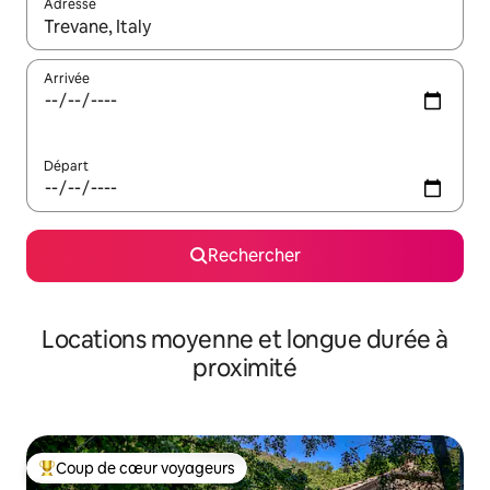
Adresse
Lorsque les résultats s'affichent, utilisez les flèches vers le hau
Arrivée
Départ
Rechercher
Locations moyenne et longue durée à
proximité
Coup de cœur voyageurs
Coups de cœur voyageurs les plus appréciés