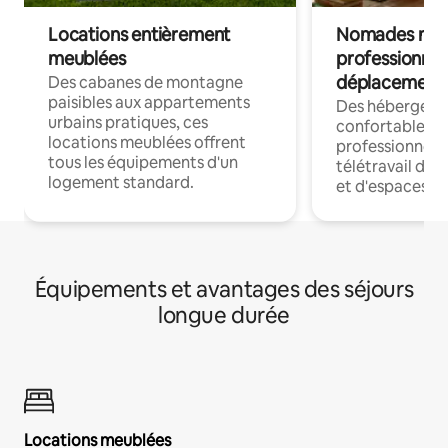
Locations entièrement
Nomades num
meublées
professionnel
déplacement
Des cabanes de montagne
paisibles aux appartements
Des hébergem
urbains pratiques, ces
confortables p
locations meublées offrent
professionnels
tous les équipements d'un
télétravail dis
logement standard.
et d'espaces de
Équipements et avantages des séjours
longue durée
Locations meublées