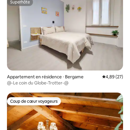
Superhôte
Superhôte
Appartement en résidence ⋅ Bergame
Évaluation mo
4,89 (27)
@-Le coin du Globe-Trotter-@
Coup de cœur voyageurs
Coup de cœur voyageurs