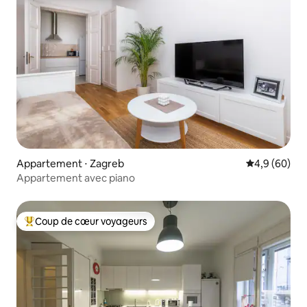
Appartement ⋅ Zagreb
Évaluation m
4,9 (60)
Appartement avec piano
Coup de cœur voyageurs
Coups de cœur voyageurs les plus appréciés