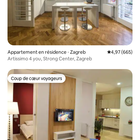
Appartement en résidence ⋅ Zagreb
Évaluation moy
4,97 (665)
Artissimo 4 you, Strong Center, Zagreb
Coup de cœur voyageurs
Coup de cœur voyageurs