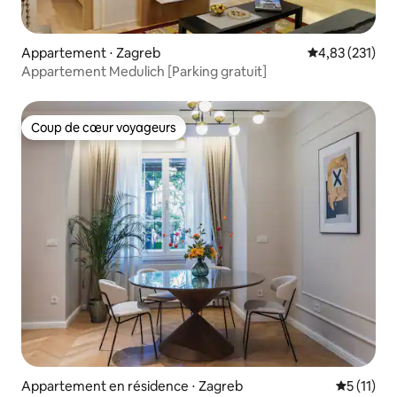
Appartement ⋅ Zagreb
Évaluation moy
4,83 (231)
Appartement Medulich [Parking gratuit]
Coup de cœur voyageurs
Coup de cœur voyageurs
Appartement en résidence ⋅ Zagreb
Évaluatio
5 (11)