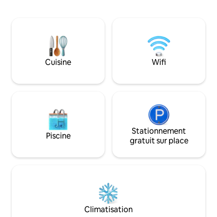
sensationnel. L'emplacement a tout
illimitée, avec une connexion Wi-Fi ultra-
pour plaire et à p
rapide 7. Climatiseurs LG dans chaque
variété de restaur
pièce pour votre confort. Moderne,
supermarchés ains
sécurisé et idéalement situé, parfait
endroits de shawar
pour les familles, les groupes ou les
ville. Ce bâtiment élégant possède sa
voyageurs d'affaires. Réservez votre
propre entrée séc
séjour dès aujourd'hui.
Cuisine
Wifi
concierge et un interphone
votre hôte est de passer un séjour
mémorable.
Stationnement
Piscine
gratuit sur place
Climatisation