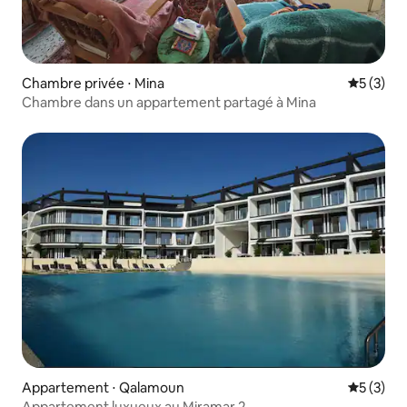
Chambre privée ⋅ Mina
Évaluatio
5 (3)
Chambre dans un appartement partagé à Mina
Appartement ⋅ Qalamoun
Évaluatio
5 (3)
Appartement luxueux au Miramar 2