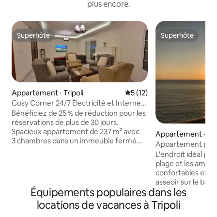
plus encore.
Superhôte
Superhôte
Superhôte
Superhôte
Appartement ⋅ Tripoli
Évaluation moyenne sur la b
5 (12)
Cosy Corner 24/7 Électricité et Internet,
réservez 30 jours et obtenez 25 % de
Bénéficiez de 25 % de réduction pour les
réduction
réservations de plus de 30 jours.
Spacieux appartement de 237 m² avec
Appartement ⋅ Mi
3 chambres dans un immeuble fermé
Appartement pan
avec sécurité 24/7 et deux places de
mer au coucher du 
L'endroit idéal po
stationnement gratuites. En face de
GRATUIT *
plage et les amat
Spinneys et McDonald's, à côté de la salle
confortables et relaxants. I
de sport Sport District, à 5 minutes à
asseoir sur le balc
pied de la rue animée des cafés de Dam
Équipements populaires dans les
entendant les vagu
et Farez. Bénéficiez de l'électricité
profitant de la vu
locations de vacances à Tripoli
24 h/24 et 7 j/7, d'une connexion
mer et du coucher 
Internet par fibre optique gratuite et