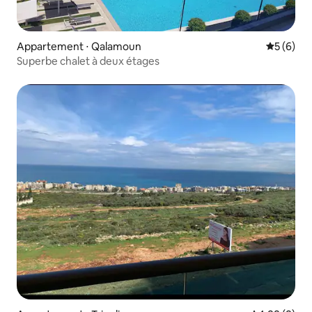
Appartement ⋅ Qalamoun
Évaluatio
5 (6)
Superbe chalet à deux étages