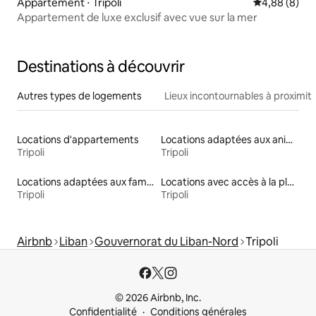
Appartement ⋅ Tripoli
Évaluation m
4,88 (8)
Appartement de luxe exclusif avec vue sur la mer
Destinations à découvrir
Autres types de logements
Lieux incontournables à proximit
Locations d'appartements
Locations adaptées aux animaux
Tripoli
Tripoli
Locations adaptées aux familles
Locations avec accès à la plage
Tripoli
Tripoli
Airbnb
Liban
Gouvernorat du Liban-Nord
Tripoli
© 2026 Airbnb, Inc.
Confidentialité
Conditions générales