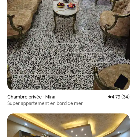
Chambre privée ⋅ Mina
Évaluation mo
4,79 (34)
Super appartement en bord de mer