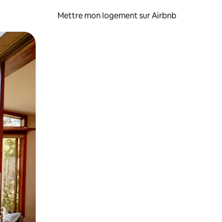
Mettre mon logement sur Airbnb
sant glisser.