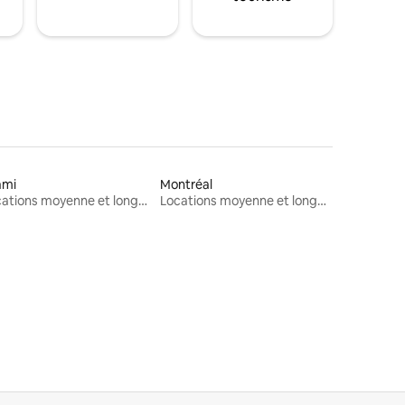
ami
Montréal
Locations moyenne et longue durée
Locations moyenne et longue durée