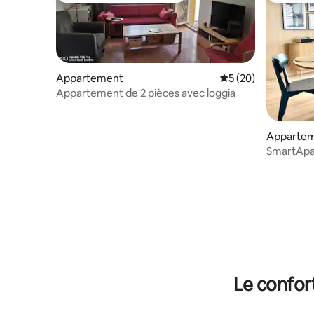
Appartement
Évaluation moyenne 
5 (20)
Appartement de 2 pièces avec loggia
Apparte
SmartApar
à 800 m d
Le confor