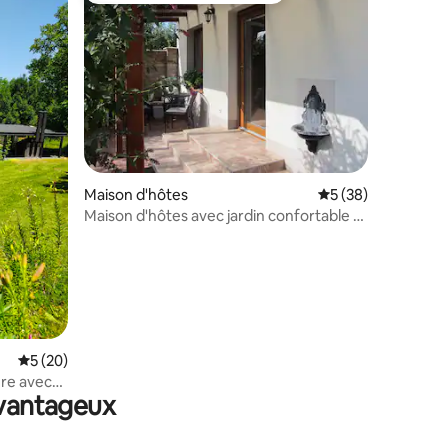
ntaires : 4,98 sur 5
Maison d'hôtes
Évaluation moyenne
5 (38)
Maison d'hôtes avec jardin confortable et
terrasse
Évaluation moyenne sur la base de 20 commentaires : 5 sur 5
5 (20)
ure avec
avantageux