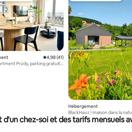
sur la base de 20 commentaires : 5 sur 5
ment
Évaluation moyenne sur la base de 41 comme
4,98 (41)
tment Prúdy, parking gratuit,
e CityArena
Hébergement
BlackHauz | maison dans la nat
t d'un chez-soi et des tarifs mensuels 
baignoire | Petites Carpates