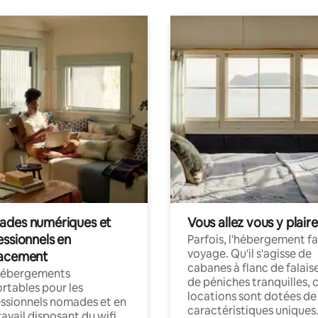
des numériques et
Vous allez vous y plaire
essionnels en
Parfois, l'hébergement fai
voyage. Qu'il s'agisse de
acement
cabanes à flanc de falais
hébergements
de péniches tranquilles, 
rtables pour les
locations sont dotées de
ssionnels nomades et en
caractéristiques uniques
ravail disposant du wifi