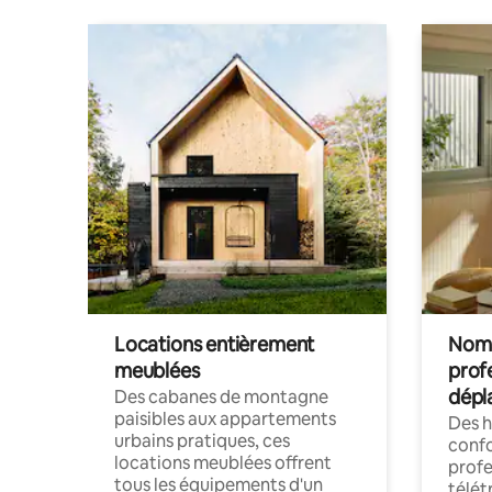
Locations entièrement
Noma
meublées
prof
dépl
Des cabanes de montagne
paisibles aux appartements
Des 
urbains pratiques, ces
confo
locations meublées offrent
profe
tous les équipements d'un
télét