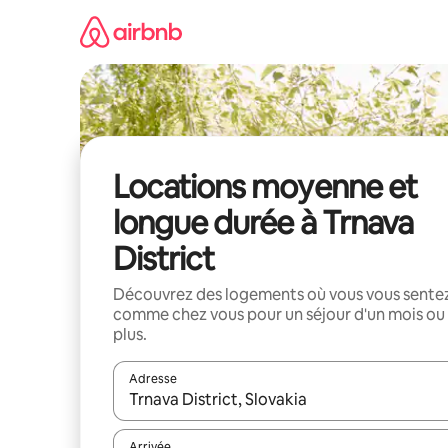
Aller
directement
au
contenu
Locations moyenne et
longue durée à Trnava
District
Découvrez des logements où vous vous sente
comme chez vous pour un séjour d'un mois ou
plus.
Adresse
Lorsque les résultats s'affichent, utilisez les flèc
Arrivée