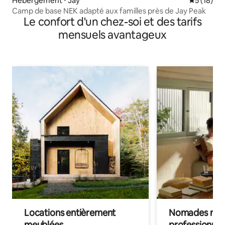
Hébergement ⋅ Jay
Évaluation
5 (18)
Camp de base NEK adapté aux familles près de Jay Peak
Le confort d'un chez-soi et des tarifs
mensuels avantageux
Locations entièrement
Nomades num
meublées
professionnel