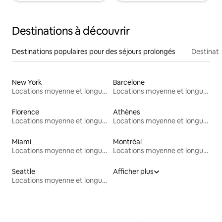
Destinations à découvrir
Destinations populaires pour des séjours prolongés
Destinati
New York
Barcelone
Locations moyenne et longue durée
Locations moyenne et longue durée
Florence
Athènes
Locations moyenne et longue durée
Locations moyenne et longue durée
Miami
Montréal
Locations moyenne et longue durée
Locations moyenne et longue durée
Seattle
Afficher plus
Locations moyenne et longue durée