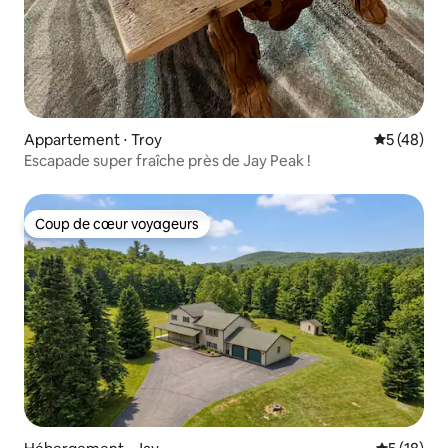
Appartement ⋅ Troy
Évaluation
5 (48)
Escapade super fraîche près de Jay Peak !
Coup de cœur voyageurs
Coup de cœur voyageurs