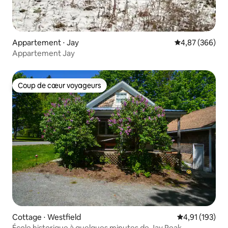
Appartement ⋅ Jay
Évaluation moy
4,87 (366)
Appartement Jay
Coup de cœur voyageurs
Coup de cœur voyageurs
Cottage ⋅ Westfield
Évaluation moy
4,91 (193)
École historique à quelques minutes de Jay Peak